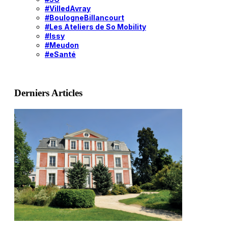
#VilledAvray
#BoulogneBillancourt
#Les Ateliers de So Mobility
#Issy
#Meudon
#eSanté
Derniers Articles