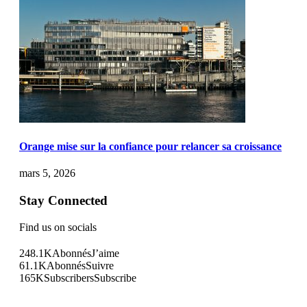
Orange mise sur la confiance pour relancer sa croissance
mars 5, 2026
Stay Connected
Find us on socials
248.1K
Abonnés
J’aime
61.1K
Abonnés
Suivre
165K
Subscribers
Subscribe