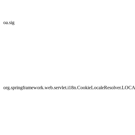
oa.sig
org.springframework.web.servlet.i18n.CookieLocaleResolver.LOC