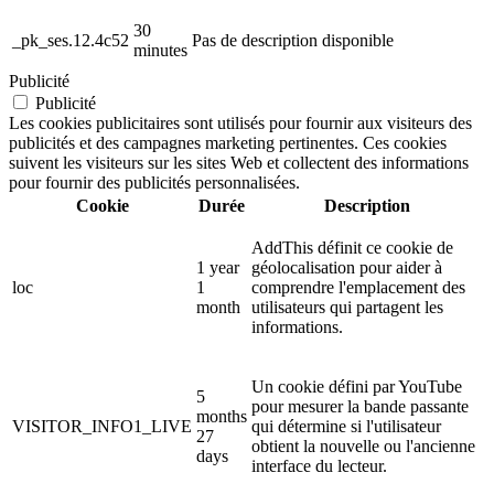
30
_pk_ses.12.4c52
Pas de description disponible
minutes
Publicité
Publicité
Les cookies publicitaires sont utilisés pour fournir aux visiteurs des
publicités et des campagnes marketing pertinentes. Ces cookies
suivent les visiteurs sur les sites Web et collectent des informations
pour fournir des publicités personnalisées.
Cookie
Durée
Description
AddThis définit ce cookie de
1 year
géolocalisation pour aider à
loc
1
comprendre l'emplacement des
month
utilisateurs qui partagent les
informations.
Un cookie défini par YouTube
5
pour mesurer la bande passante
months
VISITOR_INFO1_LIVE
qui détermine si l'utilisateur
27
obtient la nouvelle ou l'ancienne
days
interface du lecteur.