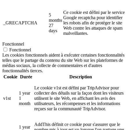
Ce cookie est défini par le service
5
Google recaptcha pour identifier
months
_GRECAPTCHA
les robots afin de protéger le site
27
Web contre les attaques de spam
days
malveillantes.
Fonctionnel
Fonctionnel
Les cookies fonctionnels aident à exécuter certaines fonctionnalités
telles que le partage du contenu du site Web sur les plateformes de
médias sociaux, la collecte de commentaires et d'autres
fonctionnalités tierces.
Cookie
Durée
Description
Le cookie v1st est défini par TripAdvisor pour
1 year
collecter des détails sur la façon dont les visiteurs
v1st
1
utilisent le site Web, en affichant les avis des
month
utilisateurs, les récompenses et les informations
reçues sur la communauté TripAdvisor.
AddThis définit ce cookie pour s'assurer que le
1 year
nombre mis à jour est vu lorsque l'on partage une