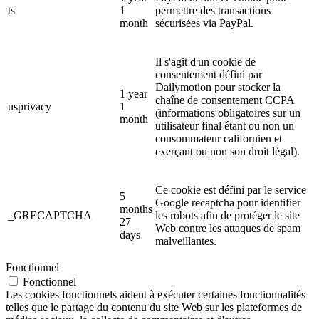
ts
1
permettre des transactions
month
sécurisées via PayPal.
Il s'agit d'un cookie de
consentement défini par
Dailymotion pour stocker la
1 year
chaîne de consentement CCPA
usprivacy
1
(informations obligatoires sur un
month
utilisateur final étant ou non un
consommateur californien et
exerçant ou non son droit légal).
Ce cookie est défini par le service
5
Google recaptcha pour identifier
months
_GRECAPTCHA
les robots afin de protéger le site
27
Web contre les attaques de spam
days
malveillantes.
Fonctionnel
Fonctionnel
Les cookies fonctionnels aident à exécuter certaines fonctionnalités
telles que le partage du contenu du site Web sur les plateformes de