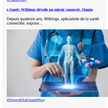
e-Santé: Withings dévoile un miroir connecté, Omnia
Depuis quatorze ans, Withings, spécialiste de la santé
connectée, expose…
#Divers
#IA
#eSanté
#Issy