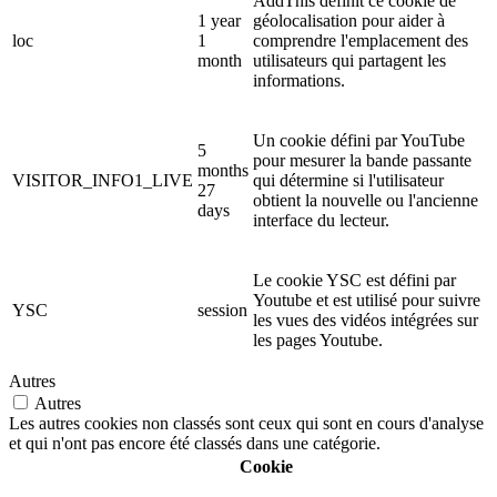
AddThis définit ce cookie de
1 year
géolocalisation pour aider à
loc
1
comprendre l'emplacement des
month
utilisateurs qui partagent les
informations.
Un cookie défini par YouTube
5
pour mesurer la bande passante
months
VISITOR_INFO1_LIVE
qui détermine si l'utilisateur
27
obtient la nouvelle ou l'ancienne
days
interface du lecteur.
Le cookie YSC est défini par
Youtube et est utilisé pour suivre
YSC
session
les vues des vidéos intégrées sur
les pages Youtube.
Autres
Autres
Les autres cookies non classés sont ceux qui sont en cours d'analyse
et qui n'ont pas encore été classés dans une catégorie.
Cookie