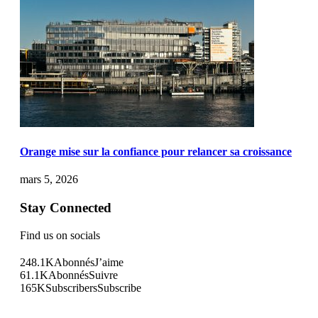
Orange mise sur la confiance pour relancer sa croissance
mars 5, 2026
Stay Connected
Find us on socials
248.1K
Abonnés
J’aime
61.1K
Abonnés
Suivre
165K
Subscribers
Subscribe