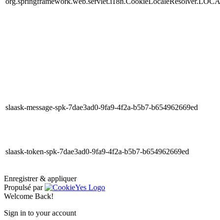
org.springframework.web.servlet.i18n.CookieLocaleResolver.LOC
slaask-message-spk-7dae3ad0-9fa9-4f2a-b5b7-b654962669ed
slaask-token-spk-7dae3ad0-9fa9-4f2a-b5b7-b654962669ed
Enregistrer & appliquer
Propulsé par
Welcome Back!
Sign in to your account