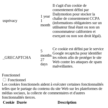
Il s'agit d'un cookie de
consentement défini par
Dailymotion pour stocker la
1 year
chaîne de consentement CCPA
usprivacy
1
(informations obligatoires sur un
month
utilisateur final étant ou non un
consommateur californien et
exerçant ou non son droit légal).
Ce cookie est défini par le service
5
Google recaptcha pour identifier
months
_GRECAPTCHA
les robots afin de protéger le site
27
Web contre les attaques de spam
days
malveillantes.
Fonctionnel
Fonctionnel
Les cookies fonctionnels aident à exécuter certaines fonctionnalités
telles que le partage du contenu du site Web sur les plateformes de
médias sociaux, la collecte de commentaires et d'autres
fonctionnalités tierces.
Cookie
Durée
Description