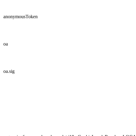
anonymousToken
oa
oa.sig