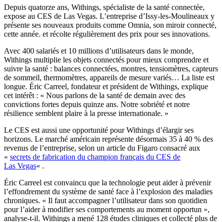
Depuis quatorze ans, Withings, spécialiste de la santé connectée,
expose au CES de Las Vegas. L’entreprise d’Issy-les-Moulineaux y
présente ses nouveaux produits comme Omnia, son miroir connecté,
cette année. et récolte régulièrement des prix pour ses innovations.
Avec 400 salariés et 10 millions d’utilisateurs dans le monde,
Withings multiplie les objets connectés pour mieux comprendre et
suivre la santé : balances connectées, montres, tensiomètres, capteurs
de sommeil, thermomètres, appareils de mesure variés… La liste est
longue. Éric Carreel, fondateur et président de Withings, explique
cet intérêt : « Nous parlons de la santé de demain avec des
convictions fortes depuis quinze ans. Notre sobriété et notre
résilience semblent plaire à la presse internationale. »
Le CES est aussi une opportunité pour Withings d’élargir ses
horizons. Le marché américain représente désormais 35 à 40 % des
revenus de l’entreprise, selon un article du Figaro consacré aux
«
secrets de fabrication du champion français du CES de
Las Vegas
« .
Éric Carreel est convaincu que la technologie peut aider à prévenir
l’effondrement du système de santé face à l’explosion des maladies
chroniques. « Il faut accompagner l’utilisateur dans son quotidien
pour l’aider à modifier ses comportements au moment opportun »,
analyse-t-il. Withings a mené 128 études cliniques et collecté plus de