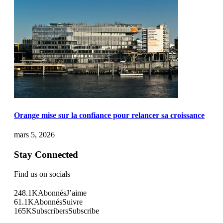
Orange mise sur la confiance pour relancer sa croissance
mars 5, 2026
Stay Connected
Find us on socials
248.1K
Abonnés
J’aime
61.1K
Abonnés
Suivre
165K
Subscribers
Subscribe