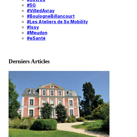
#5G
#VilledAvray
#BoulogneBillancourt
#Les Ateliers de So Mobility
#Issy
#Meudon
#eSanté
Derniers Articles