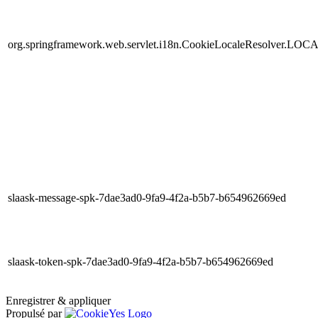
org.springframework.web.servlet.i18n.CookieLocaleResolver.LOC
slaask-message-spk-7dae3ad0-9fa9-4f2a-b5b7-b654962669ed
slaask-token-spk-7dae3ad0-9fa9-4f2a-b5b7-b654962669ed
Enregistrer & appliquer
Propulsé par