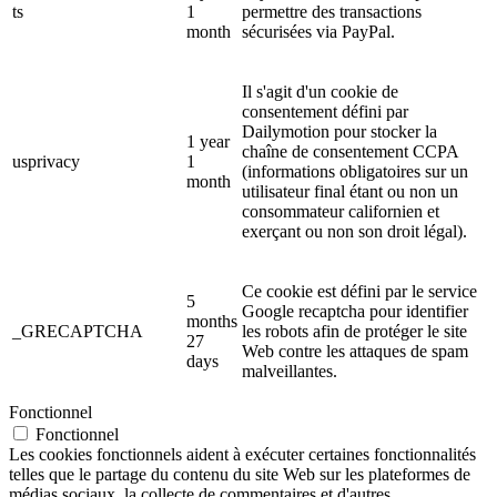
ts
1
permettre des transactions
month
sécurisées via PayPal.
Il s'agit d'un cookie de
consentement défini par
Dailymotion pour stocker la
1 year
chaîne de consentement CCPA
usprivacy
1
(informations obligatoires sur un
month
utilisateur final étant ou non un
consommateur californien et
exerçant ou non son droit légal).
Ce cookie est défini par le service
5
Google recaptcha pour identifier
months
_GRECAPTCHA
les robots afin de protéger le site
27
Web contre les attaques de spam
days
malveillantes.
Fonctionnel
Fonctionnel
Les cookies fonctionnels aident à exécuter certaines fonctionnalités
telles que le partage du contenu du site Web sur les plateformes de
médias sociaux, la collecte de commentaires et d'autres