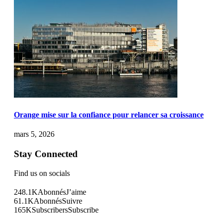
Orange mise sur la confiance pour relancer sa croissance
mars 5, 2026
Stay Connected
Find us on socials
248.1K
Abonnés
J’aime
61.1K
Abonnés
Suivre
165K
Subscribers
Subscribe