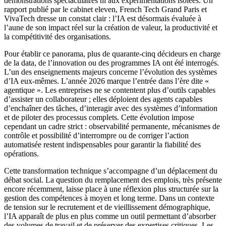
démonstrations spectaculaires ni aux expérimentations isolées. Un
rapport publié par le cabinet eleven, French Tech Grand Paris et
VivaTech dresse un constat clair : l’IA est désormais évaluée à
l’aune de son impact réel sur la création de valeur, la productivité et
la compétitivité des organisations.
Pour établir ce panorama, plus de quarante-cinq décideurs en charge
de la data, de l’innovation ou des programmes IA ont été interrogés.
L’un des enseignements majeurs concerne l’évolution des systèmes
d’IA eux-mêmes. L’année 2026 marque l’entrée dans l’ère dite «
agentique ». Les entreprises ne se contentent plus d’outils capables
d’assister un collaborateur ; elles déploient des agents capables
d’enchaîner des tâches, d’interagir avec des systèmes d’information
et de piloter des processus complets. Cette évolution impose
cependant un cadre strict : observabilité permanente, mécanismes de
contrôle et possibilité d’interrompre ou de corriger l’action
automatisée restent indispensables pour garantir la fiabilité des
opérations.
Cette transformation technique s’accompagne d’un déplacement du
débat social. La question du remplacement des emplois, très présente
encore récemment, laisse place à une réflexion plus structurée sur la
gestion des compétences à moyen et long terme. Dans un contexte
de tension sur le recrutement et de vieillissement démographique,
l’IA apparaît de plus en plus comme un outil permettant d’absorber
des volumes de travail et de préserver des expertises critiques. Les