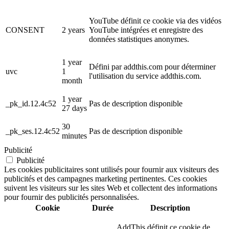
YouTube définit ce cookie via des vidéos
CONSENT
2 years
YouTube intégrées et enregistre des
données statistiques anonymes.
1 year
Défini par addthis.com pour déterminer
uvc
1
l'utilisation du service addthis.com.
month
1 year
_pk_id.12.4c52
Pas de description disponible
27 days
30
_pk_ses.12.4c52
Pas de description disponible
minutes
Publicité
Publicité
Les cookies publicitaires sont utilisés pour fournir aux visiteurs des
publicités et des campagnes marketing pertinentes. Ces cookies
suivent les visiteurs sur les sites Web et collectent des informations
pour fournir des publicités personnalisées.
Cookie
Durée
Description
AddThis définit ce cookie de