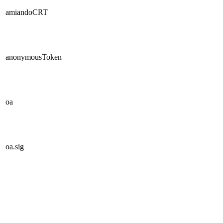
amiandoCRT
anonymousToken
oa
oa.sig