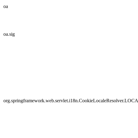
oa
oa.sig
org.springframework.web.servlet.i18n.CookieLocaleResolver.LOC