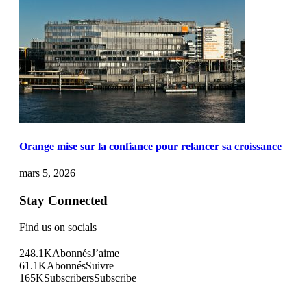
Orange mise sur la confiance pour relancer sa croissance
mars 5, 2026
Stay Connected
Find us on socials
248.1K
Abonnés
J’aime
61.1K
Abonnés
Suivre
165K
Subscribers
Subscribe