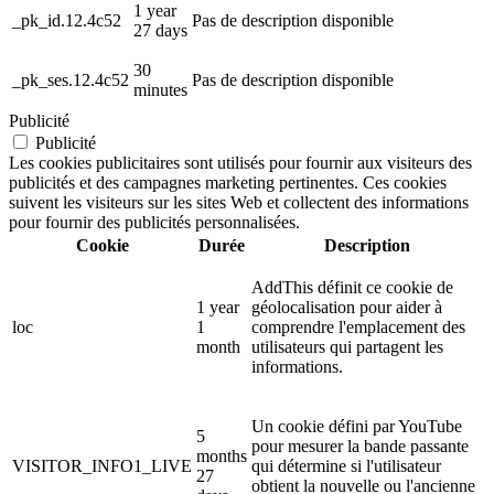
1 year
_pk_id.12.4c52
Pas de description disponible
27 days
30
_pk_ses.12.4c52
Pas de description disponible
minutes
Publicité
Publicité
Les cookies publicitaires sont utilisés pour fournir aux visiteurs des
publicités et des campagnes marketing pertinentes. Ces cookies
suivent les visiteurs sur les sites Web et collectent des informations
pour fournir des publicités personnalisées.
Cookie
Durée
Description
AddThis définit ce cookie de
1 year
géolocalisation pour aider à
loc
1
comprendre l'emplacement des
month
utilisateurs qui partagent les
informations.
Un cookie défini par YouTube
5
pour mesurer la bande passante
months
VISITOR_INFO1_LIVE
qui détermine si l'utilisateur
27
obtient la nouvelle ou l'ancienne