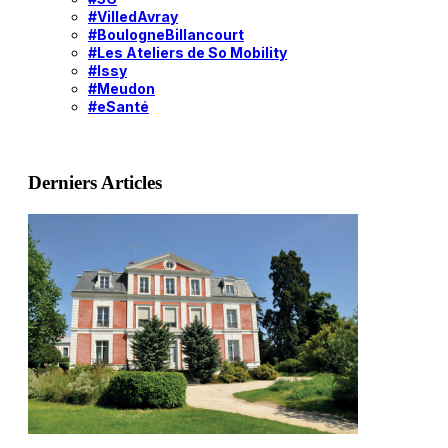
#VilledAvray
#BoulogneBillancourt
#Les Ateliers de So Mobility
#Issy
#Meudon
#eSanté
Derniers Articles