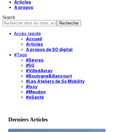
Articles
A propos
Search
Accès rapide
Accueil
Articles
A propos de SO digital
#Tags
#Sèvres
#5G
#VilledAvray
#BoulogneBillancourt
#Les Ateliers de So Mobility
#Issy
#Meudon
#eSanté
Derniers Articles