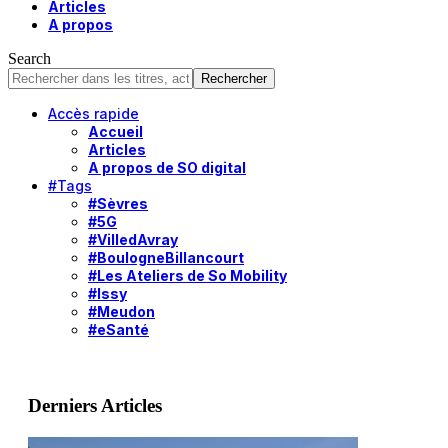
Articles
A propos
Search
Accès rapide
Accueil
Articles
A propos de SO digital
#Tags
#Sèvres
#5G
#VilledAvray
#BoulogneBillancourt
#Les Ateliers de So Mobility
#Issy
#Meudon
#eSanté
Derniers Articles