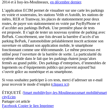
2014 et à Issy-les-Moulineaux,
en décembre dernier
.
L’application ECIM permet de visualiser sur une carte les parkings
en voirie et souterrains, les stations Velib et Autolib, les stations de
métro, RER et Tramway, les places de stationnement pour deux
routes, de payer son stationnement en voirie par PayByPhone et
d’accéder aux parkings BePark. Une première phase de tests
est proposée. Il s’agit de tester un nouveau système de parking avec
BePark. Concrètement, une fois devant la barrière d’accès d’un
parking BePark, l’automobiliste préalablement inscrit actionne son
ouverture en utilisant son application mobile, le smartphone
fonctionnant comme une télécommande. Le même processus est
utilisé pour l’ouverture de la barrière de sortie. La particularité du
système réside dans le fait que les parkings étaient jusqu’alors
fermés au grand public. Des parkings d’entreprises, d’immeubles de
logements ou d’équipements publics qui peuvent aujourd’hui
s’ouvrir grâce au numérique et au smartphone.
Si vous souhaitez participer à ces tests, merci d’adresser un e-mail
pour recevoir le mode d’emploi (
cliquez ici
)
ÉTIQUETÉ :
Smart mobility
Issy-les-Moulineaux
smart mobilité
smart
city
Ecim
Partager cet article
Facebook
Copier le lien
Imprimer