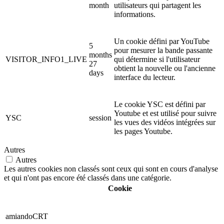
month
utilisateurs qui partagent les
informations.
Un cookie défini par YouTube
5
pour mesurer la bande passante
months
VISITOR_INFO1_LIVE
qui détermine si l'utilisateur
27
obtient la nouvelle ou l'ancienne
days
interface du lecteur.
Le cookie YSC est défini par
Youtube et est utilisé pour suivre
YSC
session
les vues des vidéos intégrées sur
les pages Youtube.
Autres
Autres
Les autres cookies non classés sont ceux qui sont en cours d'analyse
et qui n'ont pas encore été classés dans une catégorie.
Cookie
amiandoCRT