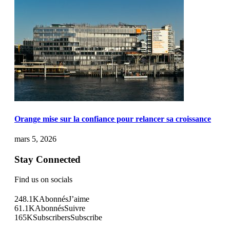
Orange mise sur la confiance pour relancer sa croissance
mars 5, 2026
Stay Connected
Find us on socials
248.1K
Abonnés
J’aime
61.1K
Abonnés
Suivre
165K
Subscribers
Subscribe