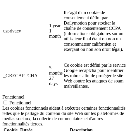
Il s'agit d'un cookie de
consentement défini par
Dailymotion pour stocker la
1 year
chaîne de consentement CCPA
usprivacy
1
(informations obligatoires sur un
month
utilisateur final étant ou non un
consommateur californien et
exerçant ou non son droit légal).
Ce cookie est défini par le service
5
Google recaptcha pour identifier
months
_GRECAPTCHA
les robots afin de protéger le site
27
Web contre les attaques de spam
days
malveillantes.
Fonctionnel
Fonctionnel
Les cookies fonctionnels aident à exécuter certaines fonctionnalités
telles que le partage du contenu du site Web sur les plateformes de
médias sociaux, la collecte de commentaires et d'autres
fonctionnalités tierces.
Cookie
Durée
Description