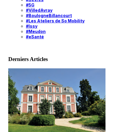
#5G
#VilledAvray
#BoulogneBillancourt
#Les Ateliers de So Mobility
#Issy
#Meudon
#eSanté
Derniers Articles