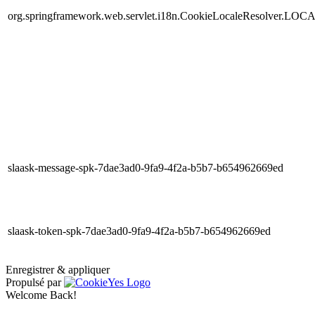
org.springframework.web.servlet.i18n.CookieLocaleResolver.LOC
slaask-message-spk-7dae3ad0-9fa9-4f2a-b5b7-b654962669ed
slaask-token-spk-7dae3ad0-9fa9-4f2a-b5b7-b654962669ed
Enregistrer & appliquer
Propulsé par
Welcome Back!