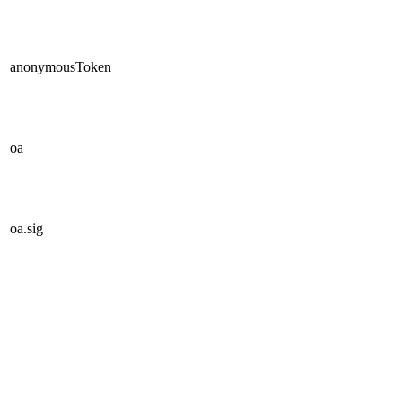
anonymousToken
oa
oa.sig