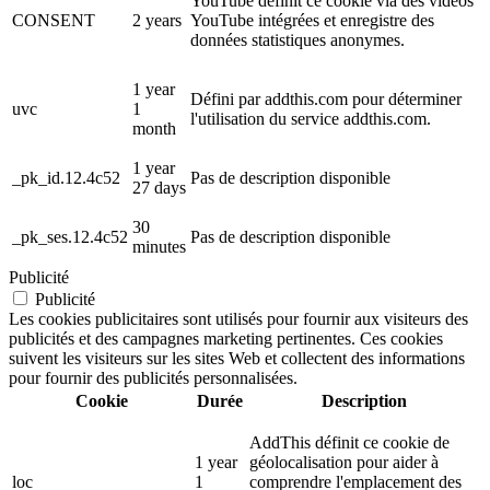
YouTube définit ce cookie via des vidéos
CONSENT
2 years
YouTube intégrées et enregistre des
données statistiques anonymes.
1 year
Défini par addthis.com pour déterminer
uvc
1
l'utilisation du service addthis.com.
month
1 year
_pk_id.12.4c52
Pas de description disponible
27 days
30
_pk_ses.12.4c52
Pas de description disponible
minutes
Publicité
Publicité
Les cookies publicitaires sont utilisés pour fournir aux visiteurs des
publicités et des campagnes marketing pertinentes. Ces cookies
suivent les visiteurs sur les sites Web et collectent des informations
pour fournir des publicités personnalisées.
Cookie
Durée
Description
AddThis définit ce cookie de
1 year
géolocalisation pour aider à
loc
1
comprendre l'emplacement des