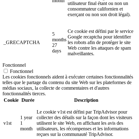
month
utilisateur final étant ou non un
consommateur californien et
exerçant ou non son droit légal).
Ce cookie est défini par le service
5
Google recaptcha pour identifier
months
_GRECAPTCHA
les robots afin de protéger le site
27
Web contre les attaques de spam
days
malveillantes.
Fonctionnel
Fonctionnel
Les cookies fonctionnels aident à exécuter certaines fonctionnalités
telles que le partage du contenu du site Web sur les plateformes de
médias sociaux, la collecte de commentaires et d'autres
fonctionnalités tierces.
Cookie
Durée
Description
Le cookie v1st est défini par TripAdvisor pour
1 year
collecter des détails sur la façon dont les visiteurs
v1st
1
utilisent le site Web, en affichant les avis des
month
utilisateurs, les récompenses et les informations
reçues sur la communauté TripAdvisor.