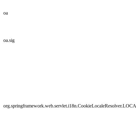
oa
oa.sig
org.springframework.web.servlet.i18n.CookieLocaleResolver.LOC