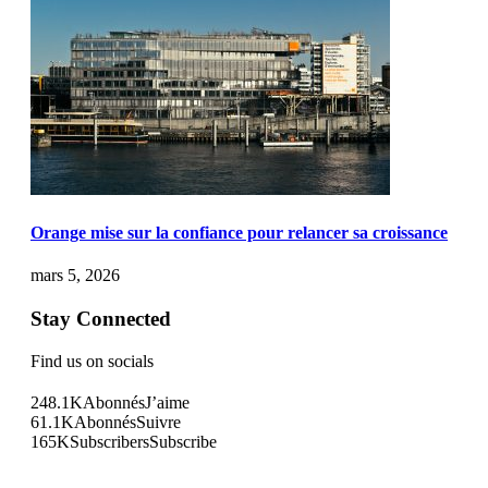
Orange mise sur la confiance pour relancer sa croissance
mars 5, 2026
Stay Connected
Find us on socials
248.1K
Abonnés
J’aime
61.1K
Abonnés
Suivre
165K
Subscribers
Subscribe