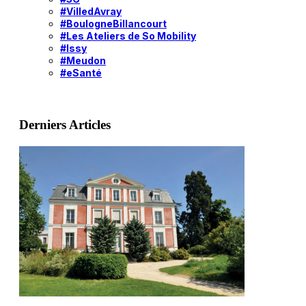
#VilledAvray
#BoulogneBillancourt
#Les Ateliers de So Mobility
#Issy
#Meudon
#eSanté
Derniers Articles