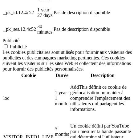
1 year
_pk_id.12.4c52
Pas de description disponible
27 days
30
_pk_ses.12.4c52
Pas de description disponible
minutes
Publicité
Publicité
Les cookies publicitaires sont utilisés pour fournir aux visiteurs des
publicités et des campagnes marketing pertinentes. Ces cookies
suivent les visiteurs sur les sites Web et collectent des informations
pour fournir des publicités personnalisées.
Cookie
Durée
Description
AddThis définit ce cookie de
1 year
géolocalisation pour aider à
loc
1
comprendre l'emplacement des
month
utilisateurs qui partagent les
informations.
Un cookie défini par YouTube
5
pour mesurer la bande passante
months
VISITOR_INFO1_LIVE
qui détermine si l'utilisateur