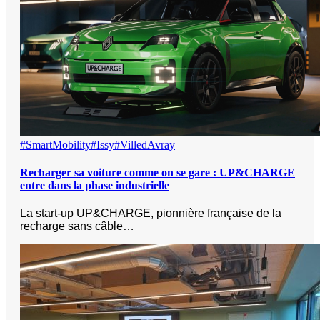
#SmartMobility
#Issy
#VilledAvray
Recharger sa voiture comme on se gare : UP&CHARGE
entre dans la phase industrielle
La start-up UP&CHARGE, pionnière française de la
recharge sans câble…