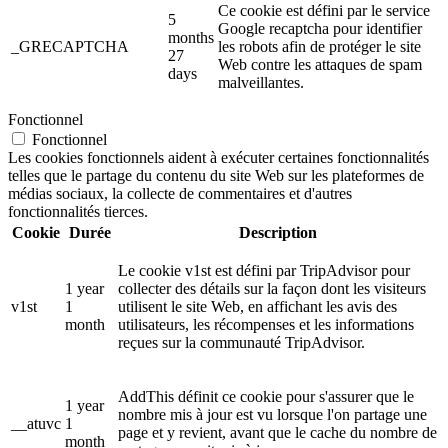
Ce cookie est défini par le service
5
Google recaptcha pour identifier
months
_GRECAPTCHA
les robots afin de protéger le site
27
Web contre les attaques de spam
days
malveillantes.
Fonctionnel
Fonctionnel
Les cookies fonctionnels aident à exécuter certaines fonctionnalités
telles que le partage du contenu du site Web sur les plateformes de
médias sociaux, la collecte de commentaires et d'autres
fonctionnalités tierces.
Cookie
Durée
Description
Le cookie v1st est défini par TripAdvisor pour
1 year
collecter des détails sur la façon dont les visiteurs
v1st
1
utilisent le site Web, en affichant les avis des
month
utilisateurs, les récompenses et les informations
reçues sur la communauté TripAdvisor.
AddThis définit ce cookie pour s'assurer que le
1 year
nombre mis à jour est vu lorsque l'on partage une
__atuvc
1
page et y revient, avant que le cache du nombre de
month