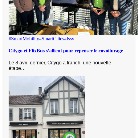
#SmartMobility
#SmartCities
#Issy
Citygo et FlixBus s’allient pour repenser le covoiturage
Le 8 avril dernier, Citygo a franchi une nouvelle
étape…