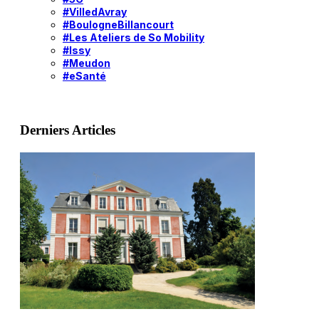
#VilledAvray
#BoulogneBillancourt
#Les Ateliers de So Mobility
#Issy
#Meudon
#eSanté
Derniers Articles