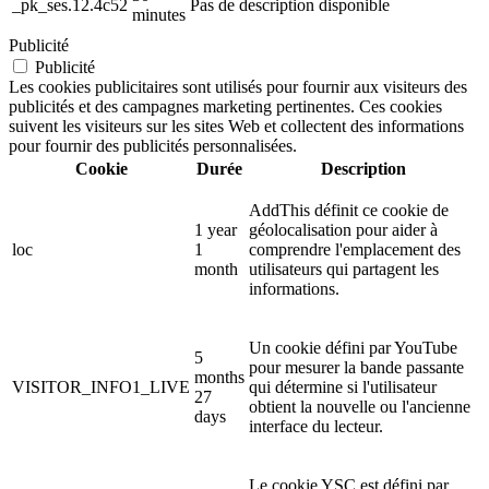
_pk_ses.12.4c52
Pas de description disponible
minutes
Publicité
Publicité
Les cookies publicitaires sont utilisés pour fournir aux visiteurs des
publicités et des campagnes marketing pertinentes. Ces cookies
suivent les visiteurs sur les sites Web et collectent des informations
pour fournir des publicités personnalisées.
Cookie
Durée
Description
AddThis définit ce cookie de
1 year
géolocalisation pour aider à
loc
1
comprendre l'emplacement des
month
utilisateurs qui partagent les
informations.
Un cookie défini par YouTube
5
pour mesurer la bande passante
months
VISITOR_INFO1_LIVE
qui détermine si l'utilisateur
27
obtient la nouvelle ou l'ancienne
days
interface du lecteur.
Le cookie YSC est défini par