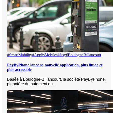
#SmartMobility
#ApplisMobiles
#Issy
#BoulogneBillancourt
PayByPhone lance sa nouvelle application, plus fluide et
plus accessible
Basée à Boulogne-Billancourt, la société PayByPhone,
pionnière du paiement du…