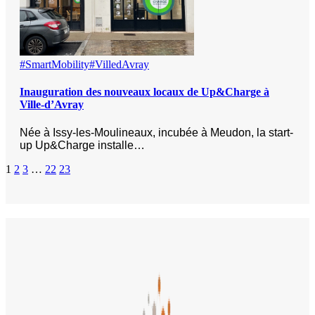
#SmartMobility
#VilledAvray
Inauguration des nouveaux locaux de Up&Charge à
Ville-d’Avray
Née à Issy-les-Moulineaux, incubée à Meudon, la start-
up Up&Charge installe…
1
2
3
…
22
23