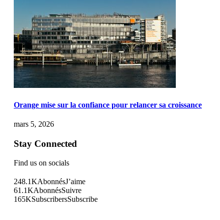
Orange mise sur la confiance pour relancer sa croissance
mars 5, 2026
Stay Connected
Find us on socials
248.1K
Abonnés
J’aime
61.1K
Abonnés
Suivre
165K
Subscribers
Subscribe