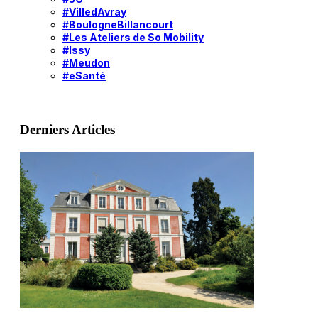
#VilledAvray
#BoulogneBillancourt
#Les Ateliers de So Mobility
#Issy
#Meudon
#eSanté
Derniers Articles