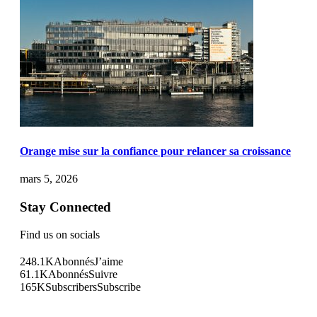
Orange mise sur la confiance pour relancer sa croissance
mars 5, 2026
Stay Connected
Find us on socials
248.1K
Abonnés
J’aime
61.1K
Abonnés
Suivre
165K
Subscribers
Subscribe