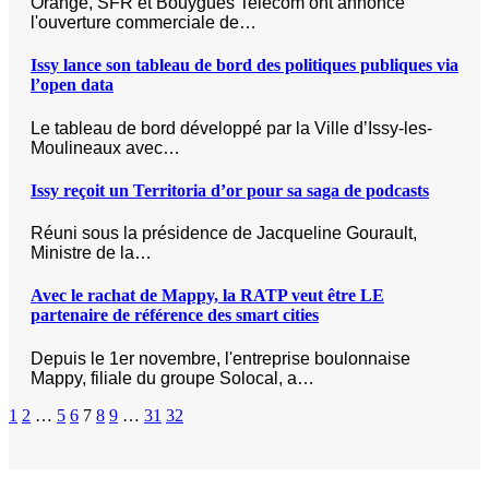
Orange, SFR et Bouygues Telecom ont annoncé
l'ouverture commerciale de…
Issy lance son tableau de bord des politiques publiques via
l’open data
Le tableau de bord développé par la Ville d’Issy-les-
Moulineaux avec…
Issy reçoit un Territoria d’or pour sa saga de podcasts
Réuni sous la présidence de Jacqueline Gourault,
Ministre de la…
Avec le rachat de Mappy, la RATP veut être LE
partenaire de référence des smart cities
Depuis le 1er novembre, l'entreprise boulonnaise
Mappy, filiale du groupe Solocal, a…
1
2
…
5
6
7
8
9
…
31
32