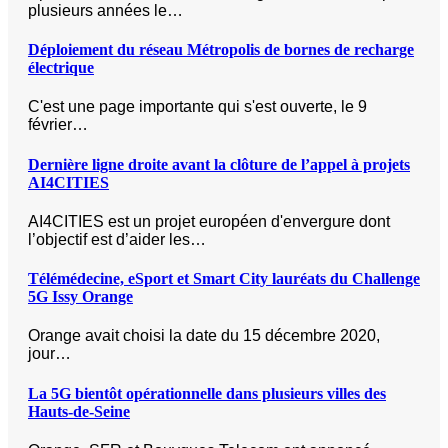
plusieurs années le…
Déploiement du réseau Métropolis de bornes de recharge
électrique
C'est une page importante qui s'est ouverte, le 9
février…
Dernière ligne droite avant la clôture de l’appel à projets
AI4CITIES
AI4CITIES est un projet européen d'envergure dont
l’objectif est d’aider les…
Télémédecine, eSport et Smart City lauréats du Challenge
5G Issy Orange
Orange avait choisi la date du 15 décembre 2020,
jour…
La 5G bientôt opérationnelle dans plusieurs villes des
Hauts-de-Seine