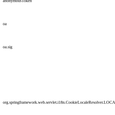
anonymousToken
oa
oa.sig
org.springframework.web.servlet.i18n.CookieLocaleResolver.LOC