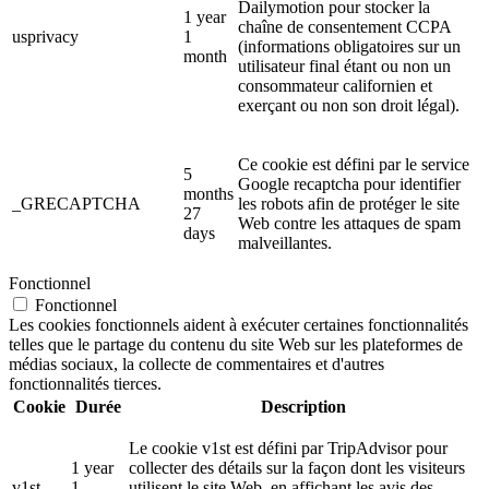
Dailymotion pour stocker la
1 year
chaîne de consentement CCPA
usprivacy
1
(informations obligatoires sur un
month
utilisateur final étant ou non un
consommateur californien et
exerçant ou non son droit légal).
Ce cookie est défini par le service
5
Google recaptcha pour identifier
months
_GRECAPTCHA
les robots afin de protéger le site
27
Web contre les attaques de spam
days
malveillantes.
Fonctionnel
Fonctionnel
Les cookies fonctionnels aident à exécuter certaines fonctionnalités
telles que le partage du contenu du site Web sur les plateformes de
médias sociaux, la collecte de commentaires et d'autres
fonctionnalités tierces.
Cookie
Durée
Description
Le cookie v1st est défini par TripAdvisor pour
1 year
collecter des détails sur la façon dont les visiteurs
v1st
1
utilisent le site Web, en affichant les avis des