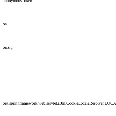
anonymousToken
oa
oa.sig
org.springframework.web.servlet.i18n.CookieLocaleResolver.LOC