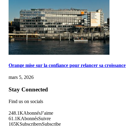
Orange mise sur la confiance pour relancer sa croissance
mars 5, 2026
Stay Connected
Find us on socials
248.1K
Abonnés
J’aime
61.1K
Abonnés
Suivre
165K
Subscribers
Subscribe