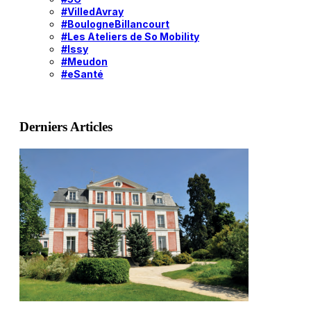
#VilledAvray
#BoulogneBillancourt
#Les Ateliers de So Mobility
#Issy
#Meudon
#eSanté
Derniers Articles