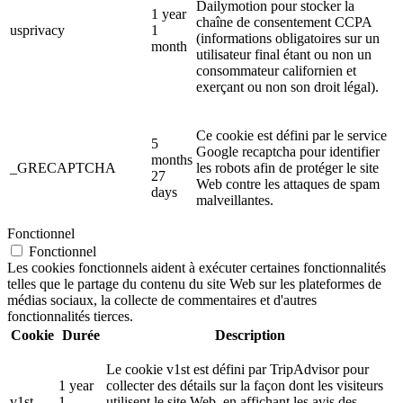
Dailymotion pour stocker la
1 year
chaîne de consentement CCPA
usprivacy
1
(informations obligatoires sur un
month
utilisateur final étant ou non un
consommateur californien et
exerçant ou non son droit légal).
Ce cookie est défini par le service
5
Google recaptcha pour identifier
months
_GRECAPTCHA
les robots afin de protéger le site
27
Web contre les attaques de spam
days
malveillantes.
Fonctionnel
Fonctionnel
Les cookies fonctionnels aident à exécuter certaines fonctionnalités
telles que le partage du contenu du site Web sur les plateformes de
médias sociaux, la collecte de commentaires et d'autres
fonctionnalités tierces.
Cookie
Durée
Description
Le cookie v1st est défini par TripAdvisor pour
1 year
collecter des détails sur la façon dont les visiteurs
v1st
1
utilisent le site Web, en affichant les avis des