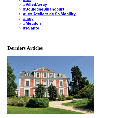
#VilledAvray
#BoulogneBillancourt
#Les Ateliers de So Mobility
#Issy
#Meudon
#eSanté
Derniers Articles