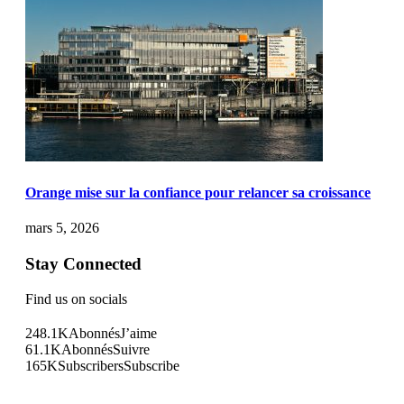
Orange mise sur la confiance pour relancer sa croissance
mars 5, 2026
Stay Connected
Find us on socials
248.1K
Abonnés
J’aime
61.1K
Abonnés
Suivre
165K
Subscribers
Subscribe