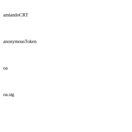
amiandoCRT
anonymousToken
oa
oa.sig