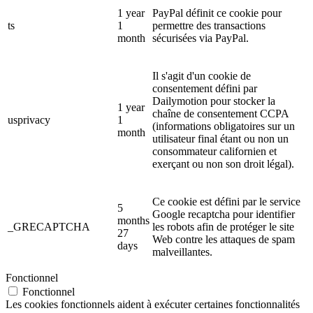
1 year
PayPal définit ce cookie pour
ts
1
permettre des transactions
month
sécurisées via PayPal.
Il s'agit d'un cookie de
consentement défini par
Dailymotion pour stocker la
1 year
chaîne de consentement CCPA
usprivacy
1
(informations obligatoires sur un
month
utilisateur final étant ou non un
consommateur californien et
exerçant ou non son droit légal).
Ce cookie est défini par le service
5
Google recaptcha pour identifier
months
_GRECAPTCHA
les robots afin de protéger le site
27
Web contre les attaques de spam
days
malveillantes.
Fonctionnel
Fonctionnel
Les cookies fonctionnels aident à exécuter certaines fonctionnalités