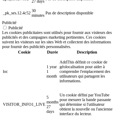
27 days
30
_pk_ses.12.4c52
Pas de description disponible
minutes
Publicité
Publicité
Les cookies publicitaires sont utilisés pour fournir aux visiteurs des
publicités et des campagnes marketing pertinentes. Ces cookies
suivent les visiteurs sur les sites Web et collectent des informations
pour fournir des publicités personnalisées.
Cookie
Durée
Description
AddThis définit ce cookie de
1 year
géolocalisation pour aider à
loc
1
comprendre l'emplacement des
month
utilisateurs qui partagent les
informations.
Un cookie défini par YouTube
5
pour mesurer la bande passante
months
VISITOR_INFO1_LIVE
qui détermine si l'utilisateur
27
obtient la nouvelle ou l'ancienne
days
interface du lecteur.