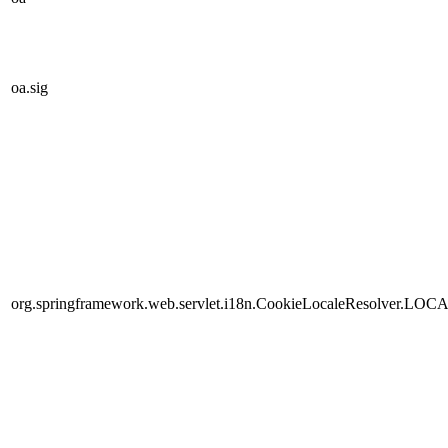
oa.sig
org.springframework.web.servlet.i18n.CookieLocaleResolver.LOC