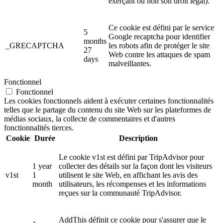
exerçant ou non son droit légal).
Ce cookie est défini par le service
5
Google recaptcha pour identifier
months
_GRECAPTCHA
les robots afin de protéger le site
27
Web contre les attaques de spam
days
malveillantes.
Fonctionnel
Fonctionnel
Les cookies fonctionnels aident à exécuter certaines fonctionnalités
telles que le partage du contenu du site Web sur les plateformes de
médias sociaux, la collecte de commentaires et d'autres
fonctionnalités tierces.
Cookie
Durée
Description
Le cookie v1st est défini par TripAdvisor pour
1 year
collecter des détails sur la façon dont les visiteurs
v1st
1
utilisent le site Web, en affichant les avis des
month
utilisateurs, les récompenses et les informations
reçues sur la communauté TripAdvisor.
AddThis définit ce cookie pour s'assurer que le