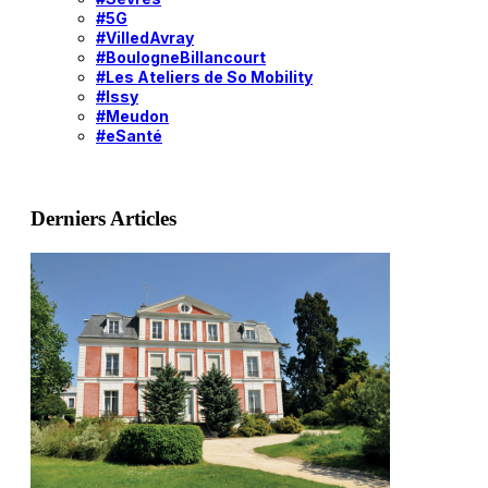
#5G
#VilledAvray
#BoulogneBillancourt
#Les Ateliers de So Mobility
#Issy
#Meudon
#eSanté
Derniers Articles