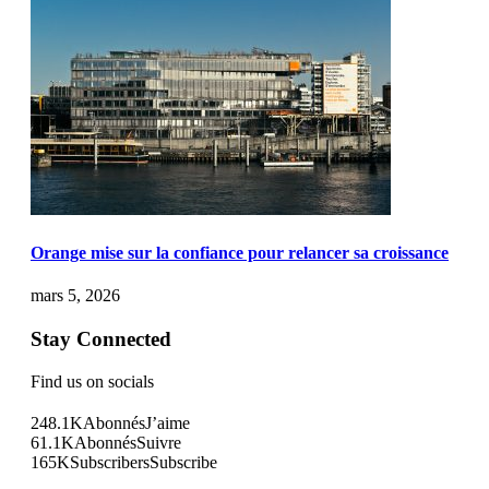
Orange mise sur la confiance pour relancer sa croissance
mars 5, 2026
Stay Connected
Find us on socials
248.1K
Abonnés
J’aime
61.1K
Abonnés
Suivre
165K
Subscribers
Subscribe