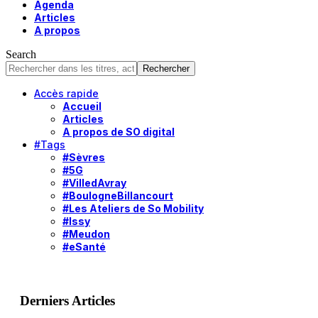
Agenda
Articles
A propos
Search
Accès rapide
Accueil
Articles
A propos de SO digital
#Tags
#Sèvres
#5G
#VilledAvray
#BoulogneBillancourt
#Les Ateliers de So Mobility
#Issy
#Meudon
#eSanté
Derniers Articles