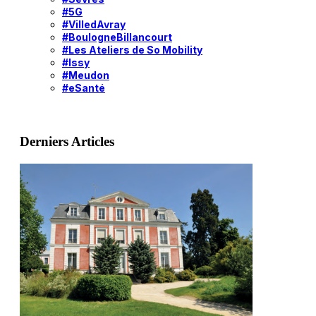
#5G
#VilledAvray
#BoulogneBillancourt
#Les Ateliers de So Mobility
#Issy
#Meudon
#eSanté
Derniers Articles