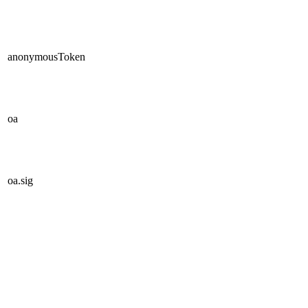
anonymousToken
oa
oa.sig