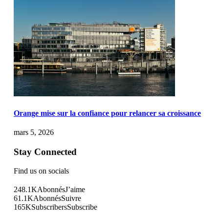
Orange mise sur la confiance pour relancer sa croissance
mars 5, 2026
Stay Connected
Find us on socials
248.1K
Abonnés
J’aime
61.1K
Abonnés
Suivre
165K
Subscribers
Subscribe