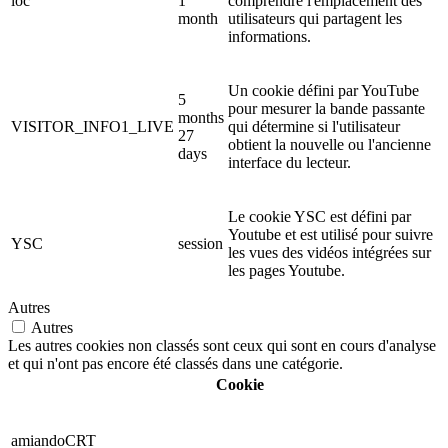
loc
1
comprendre l'emplacement des
month
utilisateurs qui partagent les
informations.
Un cookie défini par YouTube
5
pour mesurer la bande passante
months
VISITOR_INFO1_LIVE
qui détermine si l'utilisateur
27
obtient la nouvelle ou l'ancienne
days
interface du lecteur.
Le cookie YSC est défini par
Youtube et est utilisé pour suivre
YSC
session
les vues des vidéos intégrées sur
les pages Youtube.
Autres
Autres
Les autres cookies non classés sont ceux qui sont en cours d'analyse
et qui n'ont pas encore été classés dans une catégorie.
Cookie
amiandoCRT