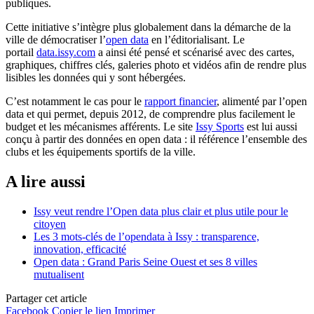
publiques.
Cette initiative s’intègre plus globalement dans la démarche de la
ville de démocratiser l’
open data
en l’éditorialisant. Le
portail
data.issy.com
a ainsi été pensé et scénarisé avec des cartes,
graphiques, chiffres clés, galeries photo et vidéos afin de rendre plus
lisibles les données qui y sont hébergées.
C’est notamment le cas pour le
rapport financier
, alimenté par l’open
data et qui permet, depuis 2012, de comprendre plus facilement le
budget et les mécanismes afférents. Le site
Issy Sports
est lui aussi
conçu à partir des données en open data : il référence l’ensemble des
clubs et les équipements sportifs de la ville.
A lire aussi
Issy veut rendre l’Open data plus clair et plus utile pour le
citoyen
Les 3 mots-clés de l’opendata à Issy : transparence,
innovation, efficacité
Open data : Grand Paris Seine Ouest et ses 8 villes
mutualisent
Partager cet article
Facebook
Copier le lien
Imprimer