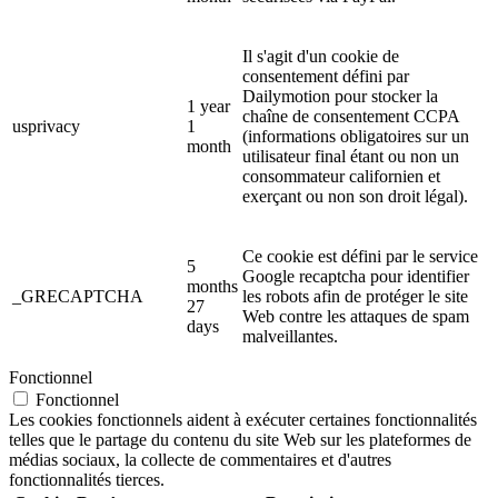
Il s'agit d'un cookie de
consentement défini par
Dailymotion pour stocker la
1 year
chaîne de consentement CCPA
usprivacy
1
(informations obligatoires sur un
month
utilisateur final étant ou non un
consommateur californien et
exerçant ou non son droit légal).
Ce cookie est défini par le service
5
Google recaptcha pour identifier
months
_GRECAPTCHA
les robots afin de protéger le site
27
Web contre les attaques de spam
days
malveillantes.
Fonctionnel
Fonctionnel
Les cookies fonctionnels aident à exécuter certaines fonctionnalités
telles que le partage du contenu du site Web sur les plateformes de
médias sociaux, la collecte de commentaires et d'autres
fonctionnalités tierces.