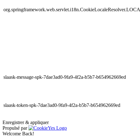
org.springframework.web.servlet.i18n.CookieLocaleResolver.LOC
slaask-message-spk-7dae3ad0-9fa9-4f2a-b5b7-b654962669ed
slaask-token-spk-7dae3ad0-9fa9-4f2a-b5b7-b654962669ed
Enregistrer & appliquer
Propulsé par
Welcome Back!