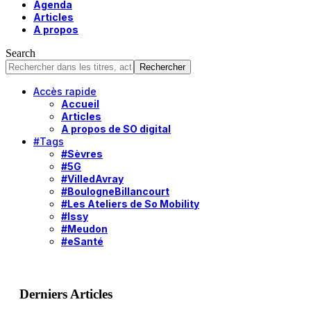
Agenda
Articles
A propos
Search
Accès rapide
Accueil
Articles
A propos de SO digital
#Tags
#Sèvres
#5G
#VilledAvray
#BoulogneBillancourt
#Les Ateliers de So Mobility
#Issy
#Meudon
#eSanté
Derniers Articles