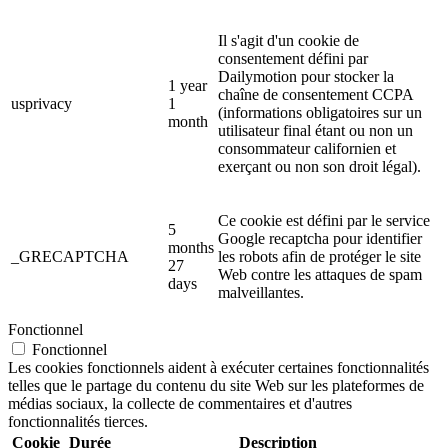
Il s'agit d'un cookie de
consentement défini par
Dailymotion pour stocker la
1 year
chaîne de consentement CCPA
usprivacy
1
(informations obligatoires sur un
month
utilisateur final étant ou non un
consommateur californien et
exerçant ou non son droit légal).
Ce cookie est défini par le service
5
Google recaptcha pour identifier
months
_GRECAPTCHA
les robots afin de protéger le site
27
Web contre les attaques de spam
days
malveillantes.
Fonctionnel
Fonctionnel
Les cookies fonctionnels aident à exécuter certaines fonctionnalités
telles que le partage du contenu du site Web sur les plateformes de
médias sociaux, la collecte de commentaires et d'autres
fonctionnalités tierces.
Cookie
Durée
Description