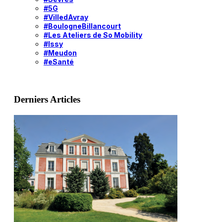
#5G
#VilledAvray
#BoulogneBillancourt
#Les Ateliers de So Mobility
#Issy
#Meudon
#eSanté
Derniers Articles