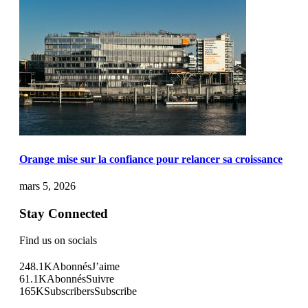
Orange mise sur la confiance pour relancer sa croissance
mars 5, 2026
Stay Connected
Find us on socials
248.1K
Abonnés
J’aime
61.1K
Abonnés
Suivre
165K
Subscribers
Subscribe