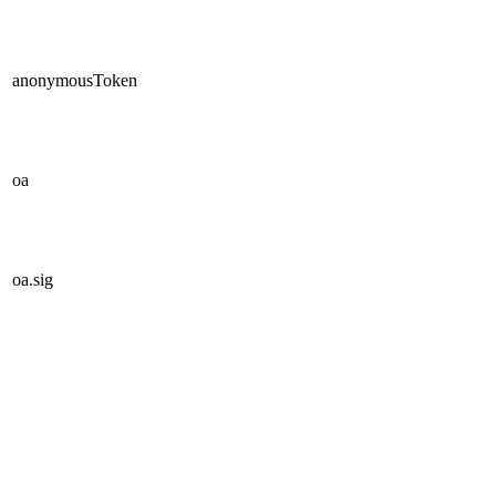
anonymousToken
oa
oa.sig