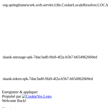
org.springframework.web.servlet.i18n.CookieLocaleResolver.LOC
slaask-message-spk-7dae3ad0-9fa9-4f2a-b5b7-b654962669ed
slaask-token-spk-7dae3ad0-9fa9-4f2a-b5b7-b654962669ed
Enregistrer & appliquer
Propulsé par
Welcome Back!