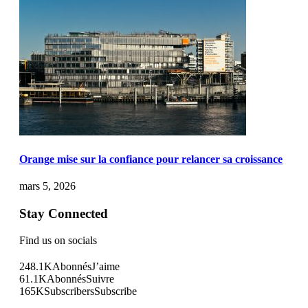
Orange mise sur la confiance pour relancer sa croissance
mars 5, 2026
Stay Connected
Find us on socials
248.1K
Abonnés
J’aime
61.1K
Abonnés
Suivre
165K
Subscribers
Subscribe