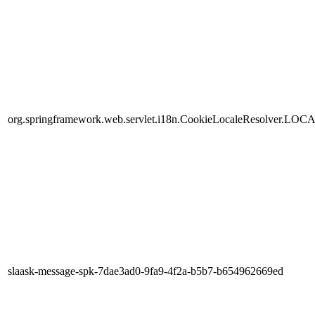
org.springframework.web.servlet.i18n.CookieLocaleResolver.LOC
slaask-message-spk-7dae3ad0-9fa9-4f2a-b5b7-b654962669ed