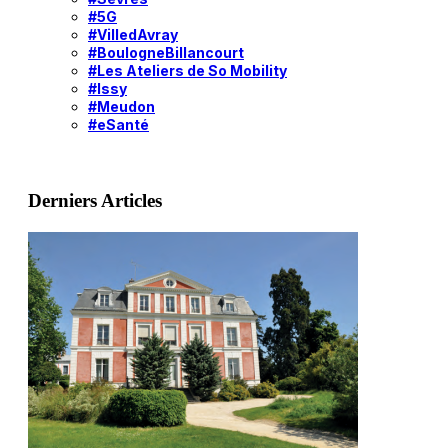
#5G
#VilledAvray
#BoulogneBillancourt
#Les Ateliers de So Mobility
#Issy
#Meudon
#eSanté
Derniers Articles