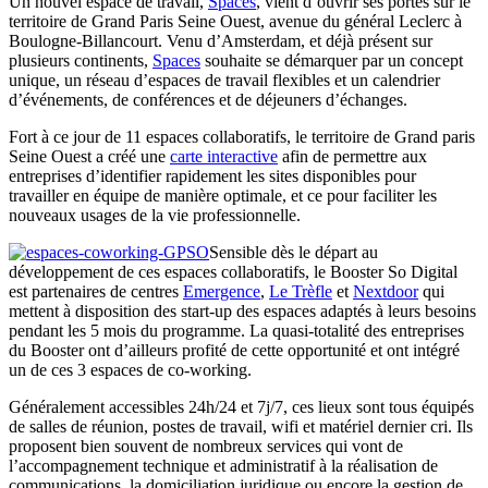
Un nouvel espace de travail,
Spaces
, vient d’ouvrir ses portes sur le
territoire de Grand Paris Seine Ouest, avenue du général Leclerc à
Boulogne-Billancourt. Venu d’Amsterdam, et déjà présent sur
plusieurs continents,
Spaces
souhaite se démarquer par un concept
unique, un réseau d’espaces de travail flexibles et un calendrier
d’événements, de conférences et de déjeuners d’échanges.
Fort à ce jour de 11 espaces collaboratifs, le territoire de Grand paris
Seine Ouest a créé une
carte interactive
afin de permettre aux
entreprises d’identifier rapidement les sites disponibles pour
travailler en équipe de manière optimale, et ce pour faciliter les
nouveaux usages de la vie professionnelle.
Sensible dès le départ au
développement de ces espaces collaboratifs, le Booster So Digital
est partenaires de centres
Emergence
,
Le Trèfle
et
Nextdoor
qui
mettent à disposition des start-up des espaces adaptés à leurs besoins
pendant les 5 mois du programme. La quasi-totalité des entreprises
du Booster ont d’ailleurs profité de cette opportunité et ont intégré
un de ces 3 espaces de co-working.
Généralement accessibles 24h/24 et 7j/7, ces lieux sont tous équipés
de salles de réunion, postes de travail, wifi et matériel dernier cri. Ils
proposent bien souvent de nombreux services qui vont de
l’accompagnement technique et administratif à la réalisation de
communications, la domiciliation juridique ou encore la gestion de