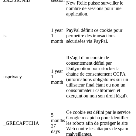
JSESSIONID
session
New Relic puisse surveiller le
nombre de sessions pour une
application.
1 year
PayPal définit ce cookie pour
ts
1
permettre des transactions
month
sécurisées via PayPal.
Il s'agit d'un cookie de
consentement défini par
Dailymotion pour stocker la
1 year
chaîne de consentement CCPA
usprivacy
1
(informations obligatoires sur un
month
utilisateur final étant ou non un
consommateur californien et
exerçant ou non son droit légal).
Ce cookie est défini par le service
5
Google recaptcha pour identifier
months
_GRECAPTCHA
les robots afin de protéger le site
27
Web contre les attaques de spam
days
malveillantes.