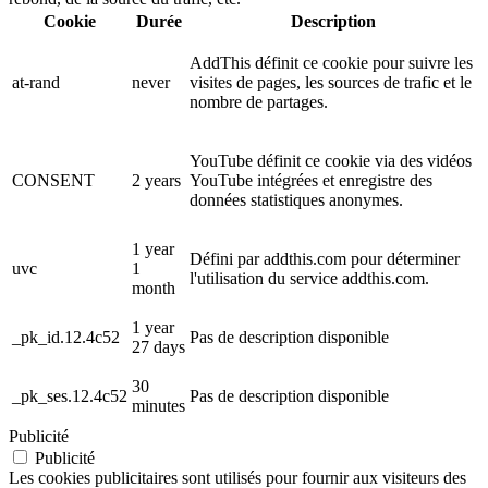
Cookie
Durée
Description
AddThis définit ce cookie pour suivre les
at-rand
never
visites de pages, les sources de trafic et le
nombre de partages.
YouTube définit ce cookie via des vidéos
CONSENT
2 years
YouTube intégrées et enregistre des
données statistiques anonymes.
1 year
Défini par addthis.com pour déterminer
uvc
1
l'utilisation du service addthis.com.
month
1 year
_pk_id.12.4c52
Pas de description disponible
27 days
30
_pk_ses.12.4c52
Pas de description disponible
minutes
Publicité
Publicité
Les cookies publicitaires sont utilisés pour fournir aux visiteurs des