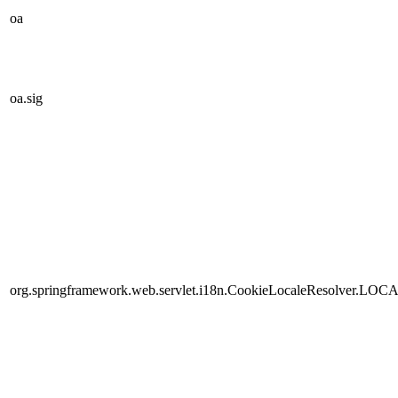
oa
oa.sig
org.springframework.web.servlet.i18n.CookieLocaleResolver.LOC