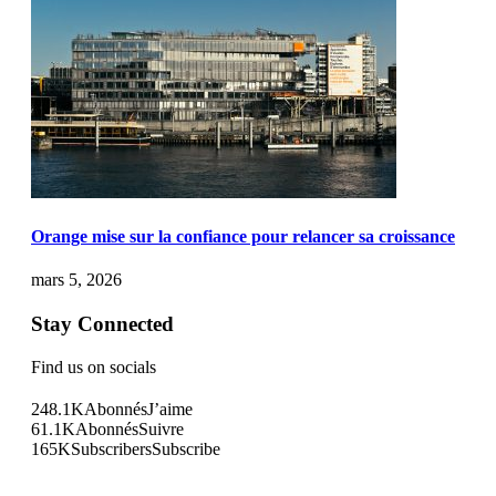
Orange mise sur la confiance pour relancer sa croissance
mars 5, 2026
Stay Connected
Find us on socials
248.1K
Abonnés
J’aime
61.1K
Abonnés
Suivre
165K
Subscribers
Subscribe