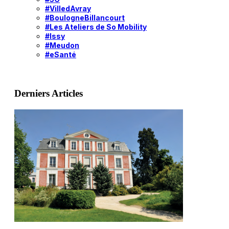
#VilledAvray
#BoulogneBillancourt
#Les Ateliers de So Mobility
#Issy
#Meudon
#eSanté
Derniers Articles