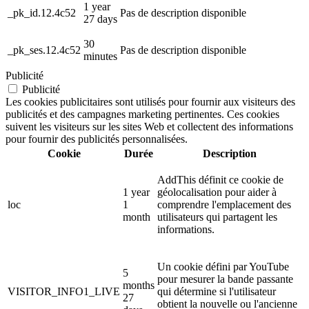
1 year
_pk_id.12.4c52
Pas de description disponible
27 days
30
_pk_ses.12.4c52
Pas de description disponible
minutes
Publicité
Publicité
Les cookies publicitaires sont utilisés pour fournir aux visiteurs des
publicités et des campagnes marketing pertinentes. Ces cookies
suivent les visiteurs sur les sites Web et collectent des informations
pour fournir des publicités personnalisées.
Cookie
Durée
Description
AddThis définit ce cookie de
1 year
géolocalisation pour aider à
loc
1
comprendre l'emplacement des
month
utilisateurs qui partagent les
informations.
Un cookie défini par YouTube
5
pour mesurer la bande passante
months
VISITOR_INFO1_LIVE
qui détermine si l'utilisateur
27
obtient la nouvelle ou l'ancienne