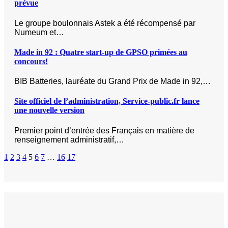
prévue
Le groupe boulonnais Astek a été récompensé par
Numeum et…
Made in 92 : Quatre start-up de GPSO primées au
concours!
BIB Batteries, lauréate du Grand Prix de Made in 92,…
Site officiel de l’administration, Service-public.fr lance
une nouvelle version
Premier point d’entrée des Français en matière de
renseignement administratif,…
1
2
3
4
5
6
7
…
16
17