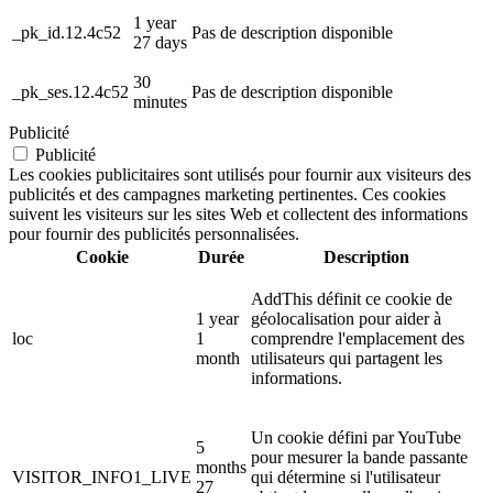
1 year
_pk_id.12.4c52
Pas de description disponible
27 days
30
_pk_ses.12.4c52
Pas de description disponible
minutes
Publicité
Publicité
Les cookies publicitaires sont utilisés pour fournir aux visiteurs des
publicités et des campagnes marketing pertinentes. Ces cookies
suivent les visiteurs sur les sites Web et collectent des informations
pour fournir des publicités personnalisées.
Cookie
Durée
Description
AddThis définit ce cookie de
1 year
géolocalisation pour aider à
loc
1
comprendre l'emplacement des
month
utilisateurs qui partagent les
informations.
Un cookie défini par YouTube
5
pour mesurer la bande passante
months
VISITOR_INFO1_LIVE
qui détermine si l'utilisateur
27