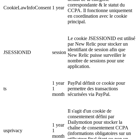
correspondante & le statut du
CookieLawInfoConsent
1 year
CCPA. Il fonctionne uniquement
en coordination avec le cookie
principal.
Le cookie JSESSIONID est utilisé
par New Relic pour stocker un
identifiant de session afin que
JSESSIONID
session
New Relic puisse surveiller le
nombre de sessions pour une
application.
1 year
PayPal définit ce cookie pour
ts
1
permettre des transactions
month
sécurisées via PayPal.
Il s'agit d'un cookie de
consentement défini par
Dailymotion pour stocker la
1 year
chaîne de consentement CCPA
usprivacy
1
(informations obligatoires sur un
month
utilisateur final étant ou non un