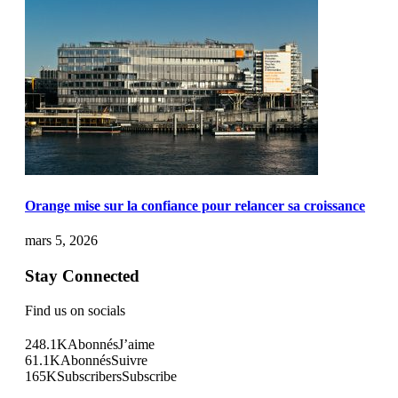
Orange mise sur la confiance pour relancer sa croissance
mars 5, 2026
Stay Connected
Find us on socials
248.1K
Abonnés
J’aime
61.1K
Abonnés
Suivre
165K
Subscribers
Subscribe