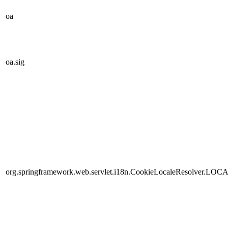
oa
oa.sig
org.springframework.web.servlet.i18n.CookieLocaleResolver.LOC