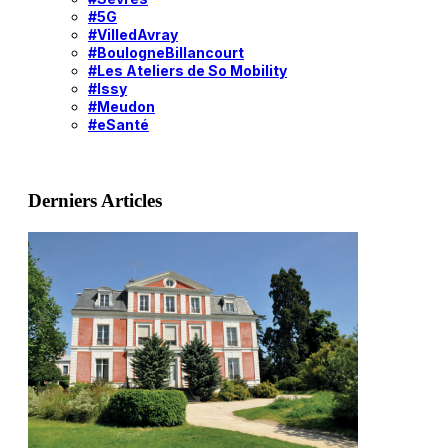
#5G
#VilledAvray
#BoulogneBillancourt
#Les Ateliers de So Mobility
#Issy
#Meudon
#eSanté
Derniers Articles