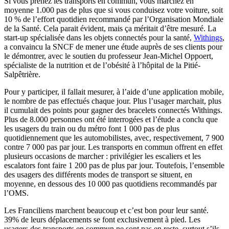
Si vous prenez les transports en commun, vous marchez en
moyenne 1.000 pas de plus que si vous conduisez votre voiture, soit
10 % de l’effort quotidien recommandé par l’Organisation Mondiale
de la Santé. Cela parait évident, mais ça méritait d’être mesuré. La
start-up spécialisée dans les objets connectés pour la santé,
Withings
,
a convaincu la SNCF de mener une étude auprès de ses clients pour
le démontrer, avec le soutien du professeur Jean-Michel Oppoert,
spécialiste de la nutrition et de l’obésité à l’hôpital de la Pitié-
Salpêtrière.
Pour y participer, il fallait mesurer, à l’aide d’une application mobile,
le nombre de pas effectués chaque jour. Plus l’usager marchait, plus
il cumulait des points pour gagner des bracelets connectés Withings.
Plus de 8.000 personnes ont été interrogées et l’étude a conclu que
les usagers du train ou du métro font 1 000 pas de plus
quotidiennement que les automobilistes, avec, respectivement, 7 900
contre 7 000 pas par jour. Les transports en commun offrent en effet
plusieurs occasions de marcher : privilégier les escaliers et les
escalators font faire 1 200 pas de plus par jour. Toutefois, l’ensemble
des usagers des différents modes de transport se situent, en
moyenne, en dessous des 10 000 pas quotidiens recommandés par
l’OMS.
Les Franciliens marchent beaucoup et c’est bon pour leur santé.
39% de leurs déplacements se font exclusivement à pied. Les
usagers des transports en commun ne sont pas en reste, surtout s’ils