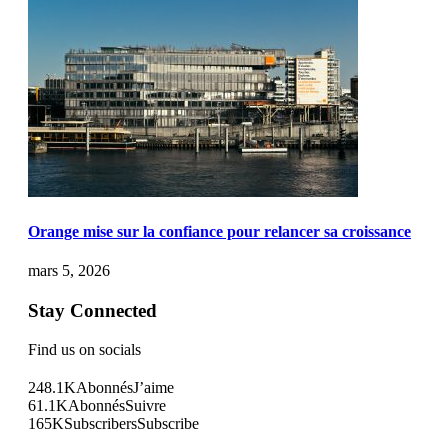
Orange mise sur la confiance pour relancer sa croissance
mars 5, 2026
Stay Connected
Find us on socials
248.1K
Abonnés
J’aime
61.1K
Abonnés
Suivre
165K
Subscribers
Subscribe