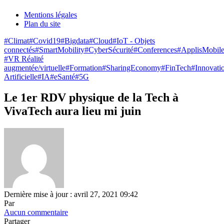
Mentions légales
Plan du site
#Climat
#Covid19
#Bigdata
#Cloud
#IoT - Objets
connectés
#SmartMobility
#CyberSécurité
#Conferences
#ApplisMobile
#VR Réalité
augmentée/virtuelle
#Formation
#SharingEconomy
#FinTech
#Innovati
Artificielle
#IA
#eSanté
#5G
Le 1er RDV physique de la Tech à
VivaTech aura lieu mi juin
Dernière mise à jour : avril 27, 2021 09:42
Par
Aucun commentaire
Partager