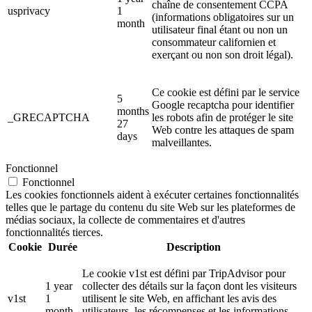
chaîne de consentement CCPA
usprivacy
1
(informations obligatoires sur un
month
utilisateur final étant ou non un
consommateur californien et
exerçant ou non son droit légal).
Ce cookie est défini par le service
5
Google recaptcha pour identifier
months
_GRECAPTCHA
les robots afin de protéger le site
27
Web contre les attaques de spam
days
malveillantes.
Fonctionnel
Fonctionnel
Les cookies fonctionnels aident à exécuter certaines fonctionnalités
telles que le partage du contenu du site Web sur les plateformes de
médias sociaux, la collecte de commentaires et d'autres
fonctionnalités tierces.
Cookie
Durée
Description
Le cookie v1st est défini par TripAdvisor pour
1 year
collecter des détails sur la façon dont les visiteurs
v1st
1
utilisent le site Web, en affichant les avis des
month
utilisateurs, les récompenses et les informations