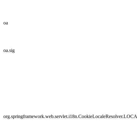
oa
oa.sig
org.springframework.web.servlet.i18n.CookieLocaleResolver.LOC