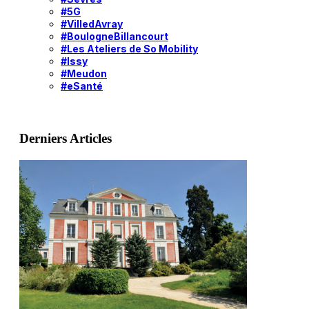
#5G
#VilledAvray
#BoulogneBillancourt
#Les Ateliers de So Mobility
#Issy
#Meudon
#eSanté
Derniers Articles