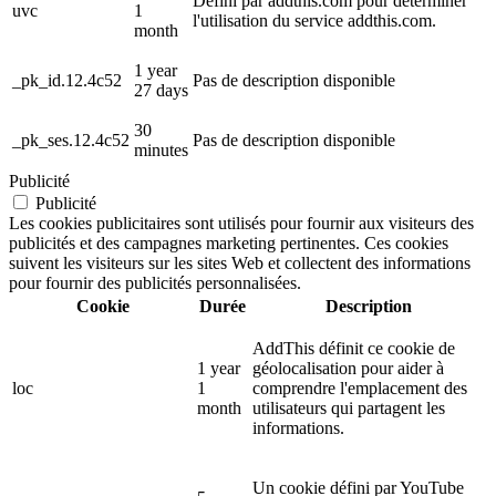
Défini par addthis.com pour déterminer
uvc
1
l'utilisation du service addthis.com.
month
1 year
_pk_id.12.4c52
Pas de description disponible
27 days
30
_pk_ses.12.4c52
Pas de description disponible
minutes
Publicité
Publicité
Les cookies publicitaires sont utilisés pour fournir aux visiteurs des
publicités et des campagnes marketing pertinentes. Ces cookies
suivent les visiteurs sur les sites Web et collectent des informations
pour fournir des publicités personnalisées.
Cookie
Durée
Description
AddThis définit ce cookie de
1 year
géolocalisation pour aider à
loc
1
comprendre l'emplacement des
month
utilisateurs qui partagent les
informations.
Un cookie défini par YouTube