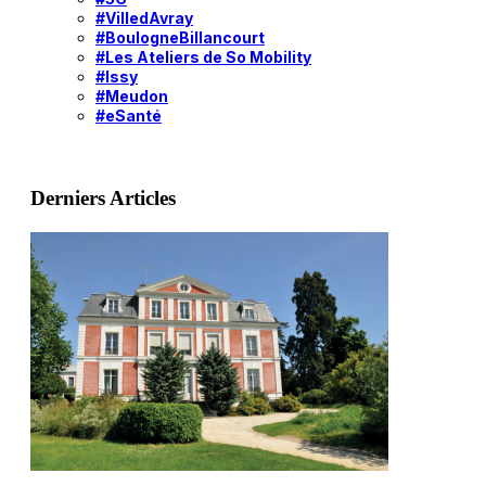
#VilledAvray
#BoulogneBillancourt
#Les Ateliers de So Mobility
#Issy
#Meudon
#eSanté
Derniers Articles