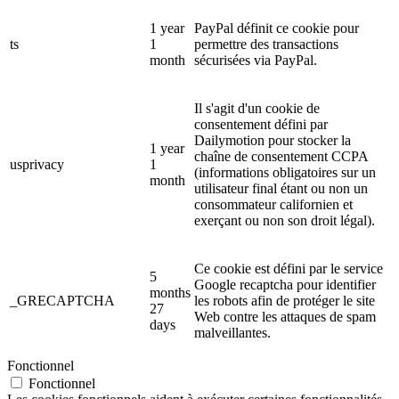
1 year
PayPal définit ce cookie pour
ts
1
permettre des transactions
month
sécurisées via PayPal.
Il s'agit d'un cookie de
consentement défini par
Dailymotion pour stocker la
1 year
chaîne de consentement CCPA
usprivacy
1
(informations obligatoires sur un
month
utilisateur final étant ou non un
consommateur californien et
exerçant ou non son droit légal).
Ce cookie est défini par le service
5
Google recaptcha pour identifier
months
_GRECAPTCHA
les robots afin de protéger le site
27
Web contre les attaques de spam
days
malveillantes.
Fonctionnel
Fonctionnel