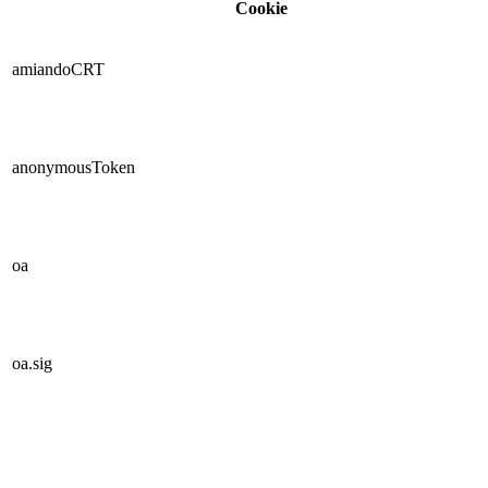
Cookie
amiandoCRT
anonymousToken
oa
oa.sig