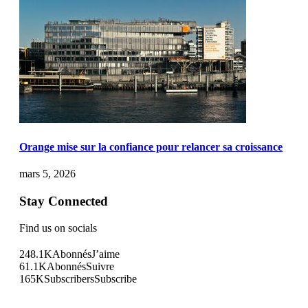
Orange mise sur la confiance pour relancer sa croissance
mars 5, 2026
Stay Connected
Find us on socials
248.1K
Abonnés
J’aime
61.1K
Abonnés
Suivre
165K
Subscribers
Subscribe