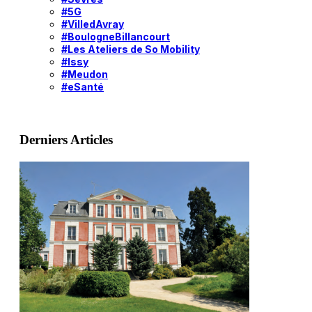
#5G
#VilledAvray
#BoulogneBillancourt
#Les Ateliers de So Mobility
#Issy
#Meudon
#eSanté
Derniers Articles