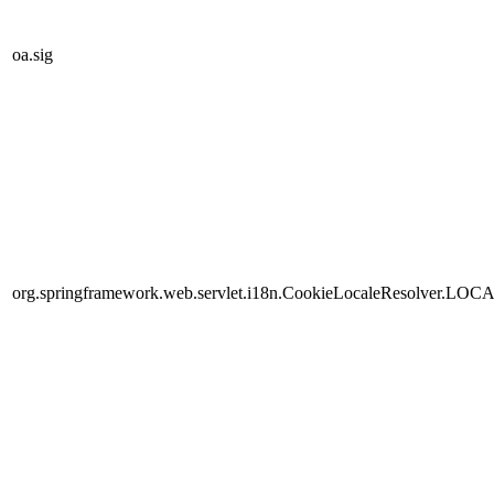
oa.sig
org.springframework.web.servlet.i18n.CookieLocaleResolver.LOC