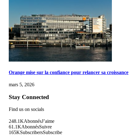
Orange mise sur la confiance pour relancer sa croissance
mars 5, 2026
Stay Connected
Find us on socials
248.1K
Abonnés
J’aime
61.1K
Abonnés
Suivre
165K
Subscribers
Subscribe