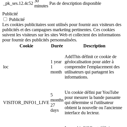
30
_pk_ses.12.4c52
Pas de description disponible
minutes
Publicité
Publicité
Les cookies publicitaires sont utilisés pour fournir aux visiteurs des
publicités et des campagnes marketing pertinentes. Ces cookies
suivent les visiteurs sur les sites Web et collectent des informations
pour fournir des publicités personnalisées.
Cookie
Durée
Description
AddThis définit ce cookie de
1 year
géolocalisation pour aider à
loc
1
comprendre l'emplacement des
month
utilisateurs qui partagent les
informations.
Un cookie défini par YouTube
5
pour mesurer la bande passante
months
VISITOR_INFO1_LIVE
qui détermine si l'utilisateur
27
obtient la nouvelle ou l'ancienne
days
interface du lecteur.