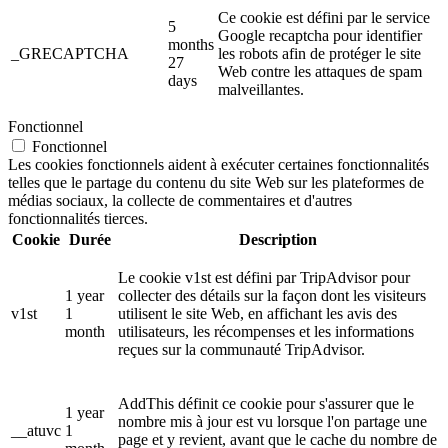
Ce cookie est défini par le service
5
Google recaptcha pour identifier
months
_GRECAPTCHA
les robots afin de protéger le site
27
Web contre les attaques de spam
days
malveillantes.
Fonctionnel
Fonctionnel
Les cookies fonctionnels aident à exécuter certaines fonctionnalités
telles que le partage du contenu du site Web sur les plateformes de
médias sociaux, la collecte de commentaires et d'autres
fonctionnalités tierces.
Cookie
Durée
Description
Le cookie v1st est défini par TripAdvisor pour
1 year
collecter des détails sur la façon dont les visiteurs
v1st
1
utilisent le site Web, en affichant les avis des
month
utilisateurs, les récompenses et les informations
reçues sur la communauté TripAdvisor.
AddThis définit ce cookie pour s'assurer que le
1 year
nombre mis à jour est vu lorsque l'on partage une
__atuvc
1
page et y revient, avant que le cache du nombre de