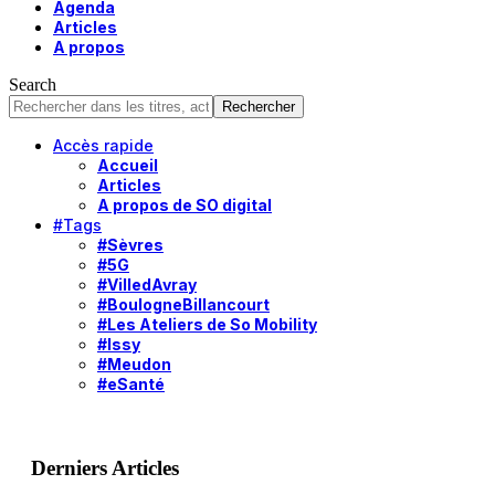
Agenda
Articles
A propos
Search
Accès rapide
Accueil
Articles
A propos de SO digital
#Tags
#Sèvres
#5G
#VilledAvray
#BoulogneBillancourt
#Les Ateliers de So Mobility
#Issy
#Meudon
#eSanté
Derniers Articles