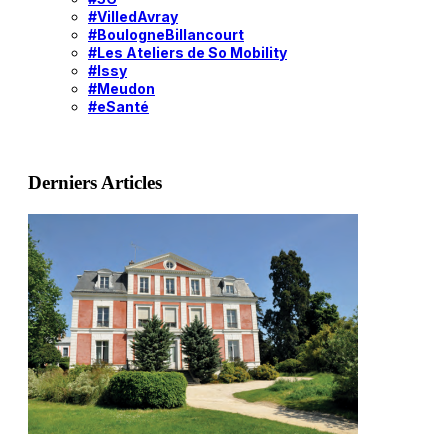
#VilledAvray
#BoulogneBillancourt
#Les Ateliers de So Mobility
#Issy
#Meudon
#eSanté
Derniers Articles