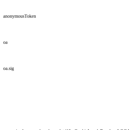
anonymousToken
oa
oa.sig