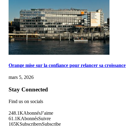
Orange mise sur la confiance pour relancer sa croissance
mars 5, 2026
Stay Connected
Find us on socials
248.1K
Abonnés
J’aime
61.1K
Abonnés
Suivre
165K
Subscribers
Subscribe