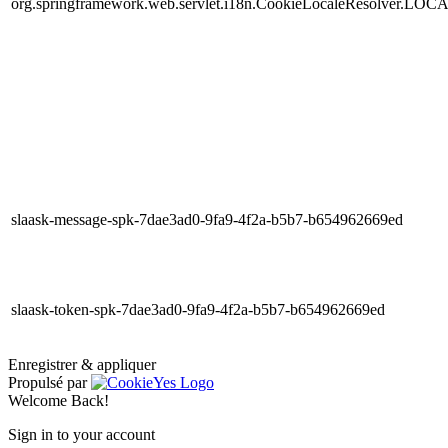
org.springframework.web.servlet.i18n.CookieLocaleResolver.LOC
slaask-message-spk-7dae3ad0-9fa9-4f2a-b5b7-b654962669ed
slaask-token-spk-7dae3ad0-9fa9-4f2a-b5b7-b654962669ed
Enregistrer & appliquer
Propulsé par
Welcome Back!
Sign in to your account