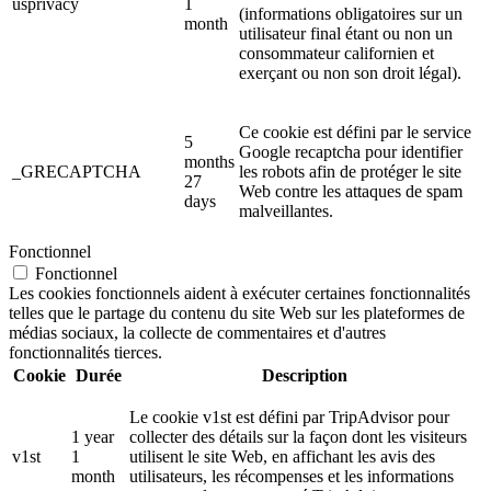
usprivacy
1
(informations obligatoires sur un
month
utilisateur final étant ou non un
consommateur californien et
exerçant ou non son droit légal).
Ce cookie est défini par le service
5
Google recaptcha pour identifier
months
_GRECAPTCHA
les robots afin de protéger le site
27
Web contre les attaques de spam
days
malveillantes.
Fonctionnel
Fonctionnel
Les cookies fonctionnels aident à exécuter certaines fonctionnalités
telles que le partage du contenu du site Web sur les plateformes de
médias sociaux, la collecte de commentaires et d'autres
fonctionnalités tierces.
Cookie
Durée
Description
Le cookie v1st est défini par TripAdvisor pour
1 year
collecter des détails sur la façon dont les visiteurs
v1st
1
utilisent le site Web, en affichant les avis des
month
utilisateurs, les récompenses et les informations