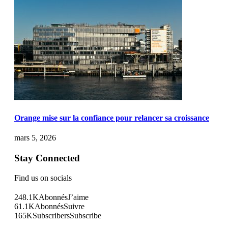
Orange mise sur la confiance pour relancer sa croissance
mars 5, 2026
Stay Connected
Find us on socials
248.1K
Abonnés
J’aime
61.1K
Abonnés
Suivre
165K
Subscribers
Subscribe