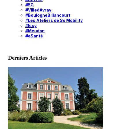
#5G
#VilledAvray
#BoulogneBillancourt
#Les Ateliers de So Mobility
#Issy
#Meudon
#eSanté
Derniers Articles