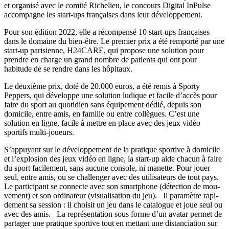
et organisé avec le comité Richelieu, le concours Digital InPulse
accompagne les start-ups françaises dans leur développement.
Pour son édition 2022, elle a récompensé 10 start-ups françaises
dans le domaine du bien-être. Le premier prix a été remporté par une
start-up parisienne, H24CARE, qui propose une solution pour
prendre en charge un grand nombre de patients qui ont pour
habitude de se rendre dans les hôpitaux.
Le deuxième prix, doté de 20.000 euros, a été remis à Sporty
Peppers, qui développe une solution ludique et facile d’accès pour
faire du sport au quotidien sans équipement dédié, depuis son
domicile, entre amis, en famille ou entre collègues. C’est une
solution en ligne, facile à mettre en place avec des jeux vidéo
sportifs multi-joueurs.
S’ap­puyant sur le dé­ve­lop­pe­ment de la pra­tique spor­tive à do­mi­cile
et l’ex­plo­sion des jeux vi­déo en ligne, la start-up aide cha­cun à faire
du sport fa­ci­le­ment, sans au­cune console, ni ma­nette. Pour jouer
seul, entre amis, ou se chal­len­ger avec des uti­li­sa­teurs de tout pays.
Le par­ti­ci­pant se connecte avec son smart­phone (dé­tec­tion de mou­
ve­ment) et son or­di­na­teur (vi­sua­li­sa­tion du jeu). Il pa­ra­mètre ra­pi­
de­ment sa ses­sion : il choi­sit un jeu dans le ca­ta­logue et joue seul ou
avec des amis. La re­pré­sen­ta­tion sous forme d’un ava­tar per­met de
par­ta­ger une pra­tique spor­tive tout en met­tant une dis­tan­cia­tion sur