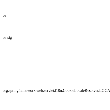
oa
oa.sig
org.springframework.web.servlet.i18n.CookieLocaleResolver.LOC