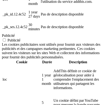
l'utilisation du service addthis.com.
month
1 year
_pk_id.12.4c52
Pas de description disponible
27 days
30
_pk_ses.12.4c52
Pas de description disponible
minutes
Publicité
Publicité
Les cookies publicitaires sont utilisés pour fournir aux visiteurs des
publicités et des campagnes marketing pertinentes. Ces cookies
suivent les visiteurs sur les sites Web et collectent des informations
pour fournir des publicités personnalisées.
Cookie
Durée
Description
AddThis définit ce cookie de
1 year
géolocalisation pour aider à
loc
1
comprendre l'emplacement des
month
utilisateurs qui partagent les
informations.
Un cookie défini par YouTube
5
pour mesurer la bande passante