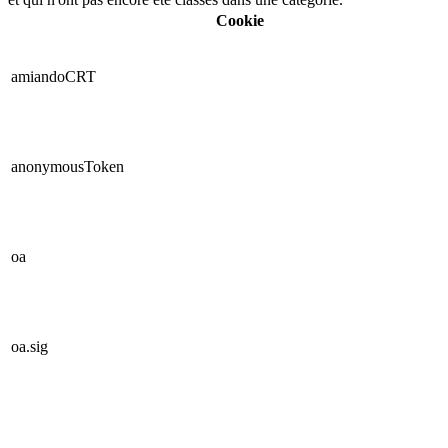
Cookie
amiandoCRT
anonymousToken
oa
oa.sig