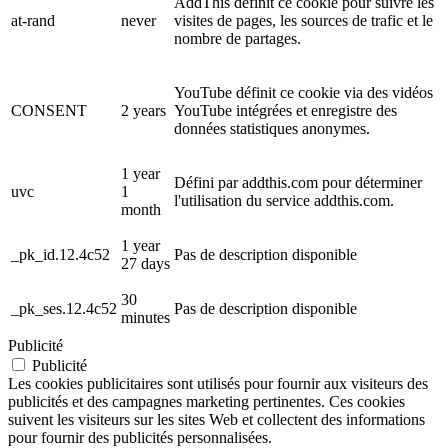
AddThis définit ce cookie pour suivre les
at-rand
never
visites de pages, les sources de trafic et le
nombre de partages.
YouTube définit ce cookie via des vidéos
CONSENT
2 years
YouTube intégrées et enregistre des
données statistiques anonymes.
1 year
Défini par addthis.com pour déterminer
uvc
1
l'utilisation du service addthis.com.
month
1 year
_pk_id.12.4c52
Pas de description disponible
27 days
30
_pk_ses.12.4c52
Pas de description disponible
minutes
Publicité
Publicité
Les cookies publicitaires sont utilisés pour fournir aux visiteurs des
publicités et des campagnes marketing pertinentes. Ces cookies
suivent les visiteurs sur les sites Web et collectent des informations
pour fournir des publicités personnalisées.