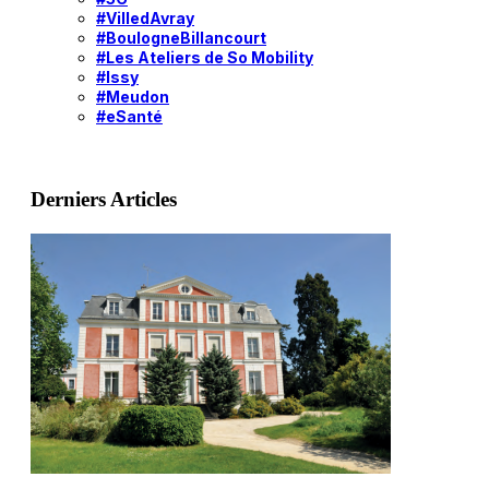
#VilledAvray
#BoulogneBillancourt
#Les Ateliers de So Mobility
#Issy
#Meudon
#eSanté
Derniers Articles