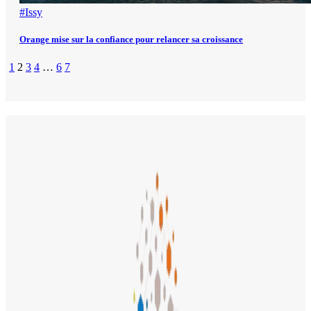
#Issy
Orange mise sur la confiance pour relancer sa croissance
1
2
3
4
…
6
7