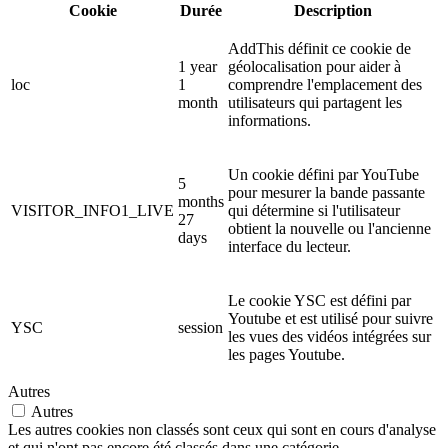
Cookie
Durée
Description
AddThis définit ce cookie de
1 year
géolocalisation pour aider à
loc
1
comprendre l'emplacement des
month
utilisateurs qui partagent les
informations.
Un cookie défini par YouTube
5
pour mesurer la bande passante
months
VISITOR_INFO1_LIVE
qui détermine si l'utilisateur
27
obtient la nouvelle ou l'ancienne
days
interface du lecteur.
Le cookie YSC est défini par
Youtube et est utilisé pour suivre
YSC
session
les vues des vidéos intégrées sur
les pages Youtube.
Autres
Autres
Les autres cookies non classés sont ceux qui sont en cours d'analyse
et qui n'ont pas encore été classés dans une catégorie.