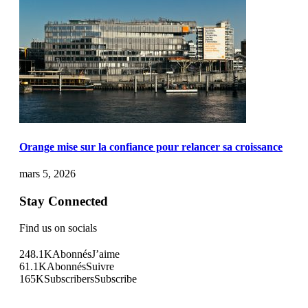
Orange mise sur la confiance pour relancer sa croissance
mars 5, 2026
Stay Connected
Find us on socials
248.1K
Abonnés
J’aime
61.1K
Abonnés
Suivre
165K
Subscribers
Subscribe