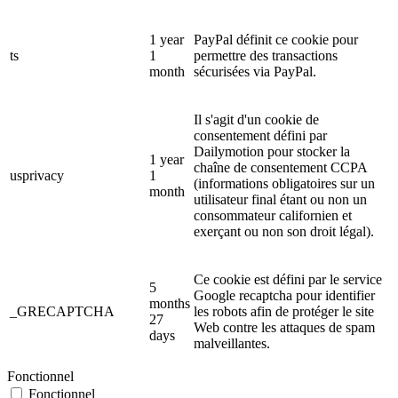
1 year
PayPal définit ce cookie pour
ts
1
permettre des transactions
month
sécurisées via PayPal.
Il s'agit d'un cookie de
consentement défini par
Dailymotion pour stocker la
1 year
chaîne de consentement CCPA
usprivacy
1
(informations obligatoires sur un
month
utilisateur final étant ou non un
consommateur californien et
exerçant ou non son droit légal).
Ce cookie est défini par le service
5
Google recaptcha pour identifier
months
_GRECAPTCHA
les robots afin de protéger le site
27
Web contre les attaques de spam
days
malveillantes.
Fonctionnel
Fonctionnel