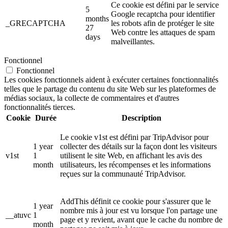
Ce cookie est défini par le service
5
Google recaptcha pour identifier
months
_GRECAPTCHA
les robots afin de protéger le site
27
Web contre les attaques de spam
days
malveillantes.
Fonctionnel
Fonctionnel
Les cookies fonctionnels aident à exécuter certaines fonctionnalités
telles que le partage du contenu du site Web sur les plateformes de
médias sociaux, la collecte de commentaires et d'autres
fonctionnalités tierces.
Cookie
Durée
Description
Le cookie v1st est défini par TripAdvisor pour
1 year
collecter des détails sur la façon dont les visiteurs
v1st
1
utilisent le site Web, en affichant les avis des
month
utilisateurs, les récompenses et les informations
reçues sur la communauté TripAdvisor.
AddThis définit ce cookie pour s'assurer que le
1 year
nombre mis à jour est vu lorsque l'on partage une
__atuvc
1
page et y revient, avant que le cache du nombre de
month