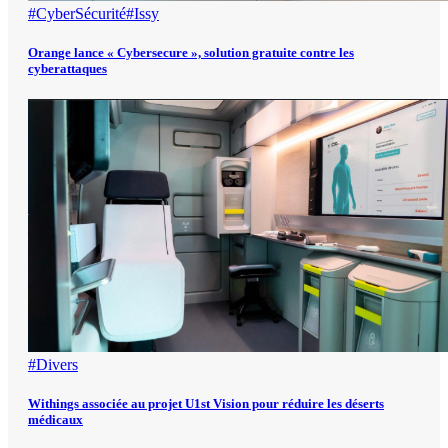
#CyberSécurité
#Issy
Orange lance « Cybersecure », solution gratuite contre les
cyberattaques
#Divers
Withings associée au projet U1st Vision pour réduire les déserts
médicaux