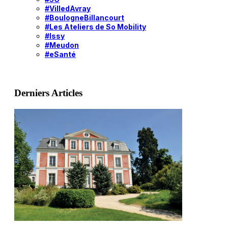
#VilledAvray
#BoulogneBillancourt
#Les Ateliers de So Mobility
#Issy
#Meudon
#eSanté
Derniers Articles