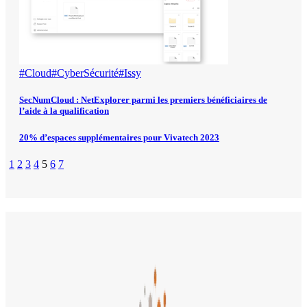
#Cloud
#CyberSécurité
#Issy
SecNumCloud : NetExplorer parmi les premiers bénéficiaires de
l’aide à la qualification
20% d’espaces supplémentaires pour Vivatech 2023
1
2
3
4
5
6
7