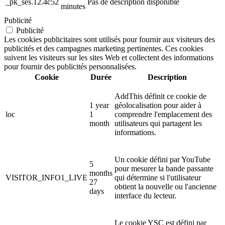
_pk_ses.12.4c52
Pas de description disponible
minutes
Publicité
Publicité
Les cookies publicitaires sont utilisés pour fournir aux visiteurs des
publicités et des campagnes marketing pertinentes. Ces cookies
suivent les visiteurs sur les sites Web et collectent des informations
pour fournir des publicités personnalisées.
Cookie
Durée
Description
AddThis définit ce cookie de
1 year
géolocalisation pour aider à
loc
1
comprendre l'emplacement des
month
utilisateurs qui partagent les
informations.
Un cookie défini par YouTube
5
pour mesurer la bande passante
months
VISITOR_INFO1_LIVE
qui détermine si l'utilisateur
27
obtient la nouvelle ou l'ancienne
days
interface du lecteur.
Le cookie YSC est défini par