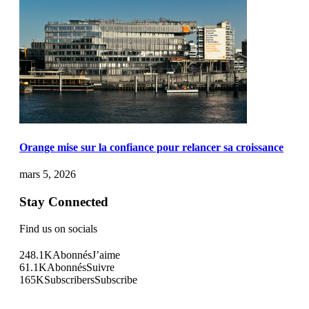
Orange mise sur la confiance pour relancer sa croissance
mars 5, 2026
Stay Connected
Find us on socials
248.1K
Abonnés
J’aime
61.1K
Abonnés
Suivre
165K
Subscribers
Subscribe