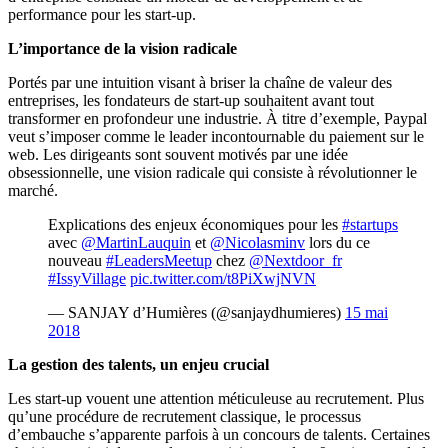
performance pour les start-up.
L’importance de la vision radicale
Portés par une intuition visant à briser la chaîne de valeur des
entreprises, les fondateurs de start-up souhaitent avant tout
transformer en profondeur une industrie. À titre d’exemple, Paypal
veut s’imposer comme le leader incontournable du paiement sur le
web. Les dirigeants sont souvent motivés par une idée
obsessionnelle, une vision radicale qui consiste à révolutionner le
marché.
Explications des enjeux économiques pour les
#startups
avec
@MartinLauquin
et
@Nicolasminv
lors du ce
nouveau
#LeadersMeetup
chez
@Nextdoor_fr
#IssyVillage
pic.twitter.com/t8PiXwjNVN
— SANJAY d’Humières (@sanjaydhumieres)
15 mai
2018
La gestion des talents, un enjeu crucial
Les start-up vouent une attention méticuleuse au recrutement. Plus
qu’une procédure de recrutement classique, le processus
d’embauche s’apparente parfois à un concours de talents. Certaines