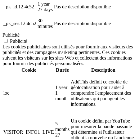
1 year
_pk_id.12.4c52
Pas de description disponible
27 days
30
_pk_ses.12.4c52
Pas de description disponible
minutes
Publicité
Publicité
Les cookies publicitaires sont utilisés pour fournir aux visiteurs des
publicités et des campagnes marketing pertinentes. Ces cookies
suivent les visiteurs sur les sites Web et collectent des informations
pour fournir des publicités personnalisées.
Cookie
Durée
Description
AddThis définit ce cookie de
1 year
géolocalisation pour aider à
loc
1
comprendre l'emplacement des
month
utilisateurs qui partagent les
informations.
Un cookie défini par YouTube
5
pour mesurer la bande passante
months
VISITOR_INFO1_LIVE
qui détermine si l'utilisateur
27
obtient la nouvelle ou l'ancienne