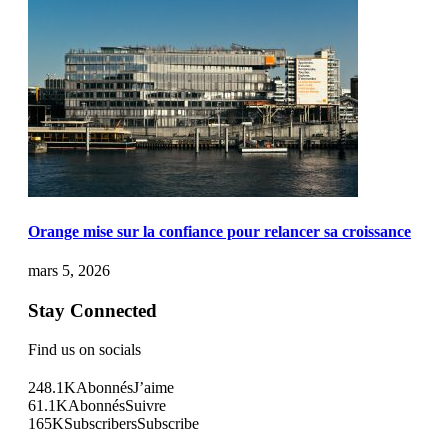
Orange mise sur la confiance pour relancer sa croissance
mars 5, 2026
Stay Connected
Find us on socials
248.1K
Abonnés
J’aime
61.1K
Abonnés
Suivre
165K
Subscribers
Subscribe