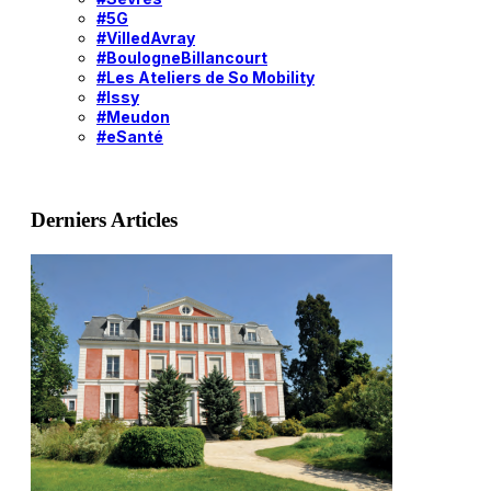
#5G
#VilledAvray
#BoulogneBillancourt
#Les Ateliers de So Mobility
#Issy
#Meudon
#eSanté
Derniers Articles