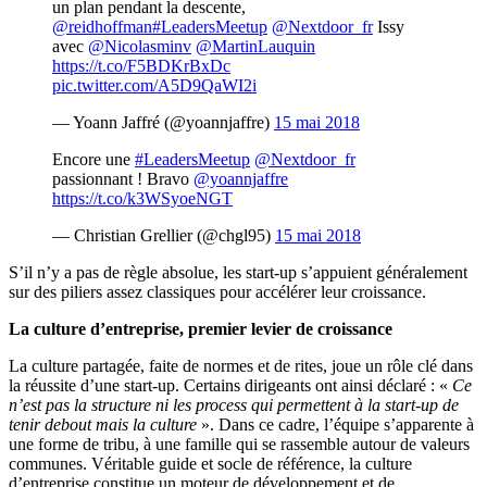
un plan pendant la descente,
@reidhoffman
#LeadersMeetup
@Nextdoor_fr
Issy
avec
@Nicolasminv
@MartinLauquin
https://t.co/F5BDKrBxDc
pic.twitter.com/A5D9QaWI2i
— Yoann Jaffré (@yoannjaffre)
15 mai 2018
Encore une
#LeadersMeetup
@Nextdoor_fr
passionnant ! Bravo
@yoannjaffre
https://t.co/k3WSyoeNGT
— Christian Grellier (@chgl95)
15 mai 2018
S’il n’y a pas de règle absolue, les start-up s’appuient généralement
sur des piliers assez classiques pour accélérer leur croissance.
La culture d’entreprise, premier levier de croissance
La culture partagée, faite de normes et de rites, joue un rôle clé dans
la réussite d’une start-up. Certains dirigeants ont ainsi déclaré : «
Ce
n’est pas la structure ni les process qui permettent à la start-up de
tenir debout mais la culture
». Dans ce cadre, l’équipe s’apparente à
une forme de tribu, à une famille qui se rassemble autour de valeurs
communes. Véritable guide et socle de référence, la culture
d’entreprise constitue un moteur de développement et de