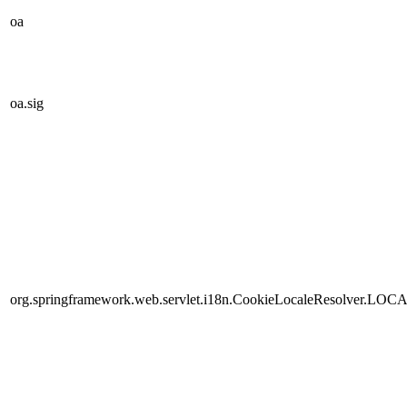
oa
oa.sig
org.springframework.web.servlet.i18n.CookieLocaleResolver.LOC