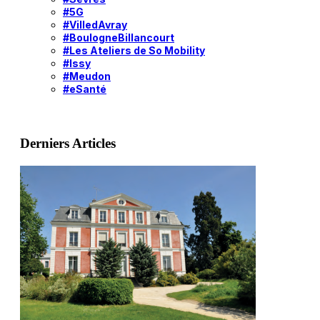
#5G
#VilledAvray
#BoulogneBillancourt
#Les Ateliers de So Mobility
#Issy
#Meudon
#eSanté
Derniers Articles