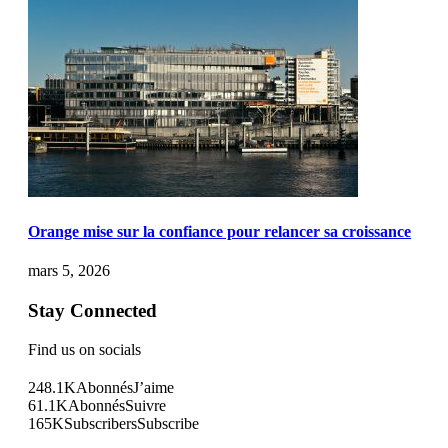
Orange mise sur la confiance pour relancer sa croissance
mars 5, 2026
Stay Connected
Find us on socials
248.1K
Abonnés
J’aime
61.1K
Abonnés
Suivre
165K
Subscribers
Subscribe