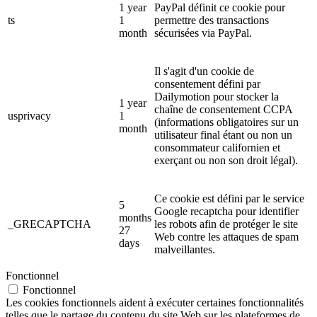
1 year
PayPal définit ce cookie pour
ts
1
permettre des transactions
month
sécurisées via PayPal.
Il s'agit d'un cookie de
consentement défini par
Dailymotion pour stocker la
1 year
chaîne de consentement CCPA
usprivacy
1
(informations obligatoires sur un
month
utilisateur final étant ou non un
consommateur californien et
exerçant ou non son droit légal).
Ce cookie est défini par le service
5
Google recaptcha pour identifier
months
_GRECAPTCHA
les robots afin de protéger le site
27
Web contre les attaques de spam
days
malveillantes.
Fonctionnel
Fonctionnel
Les cookies fonctionnels aident à exécuter certaines fonctionnalités
telles que le partage du contenu du site Web sur les plateformes de