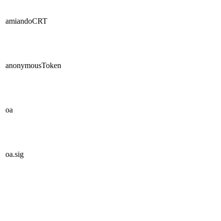
amiandoCRT
anonymousToken
oa
oa.sig