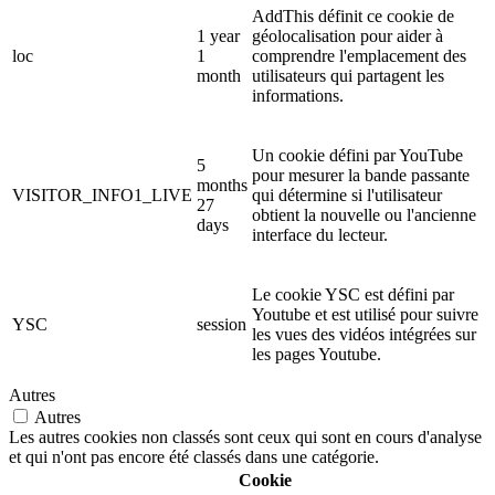
AddThis définit ce cookie de
1 year
géolocalisation pour aider à
loc
1
comprendre l'emplacement des
month
utilisateurs qui partagent les
informations.
Un cookie défini par YouTube
5
pour mesurer la bande passante
months
VISITOR_INFO1_LIVE
qui détermine si l'utilisateur
27
obtient la nouvelle ou l'ancienne
days
interface du lecteur.
Le cookie YSC est défini par
Youtube et est utilisé pour suivre
YSC
session
les vues des vidéos intégrées sur
les pages Youtube.
Autres
Autres
Les autres cookies non classés sont ceux qui sont en cours d'analyse
et qui n'ont pas encore été classés dans une catégorie.
Cookie