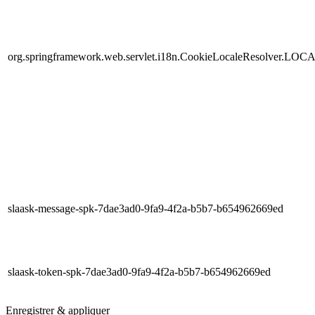
org.springframework.web.servlet.i18n.CookieLocaleResolver.LOC
slaask-message-spk-7dae3ad0-9fa9-4f2a-b5b7-b654962669ed
slaask-token-spk-7dae3ad0-9fa9-4f2a-b5b7-b654962669ed
Enregistrer & appliquer