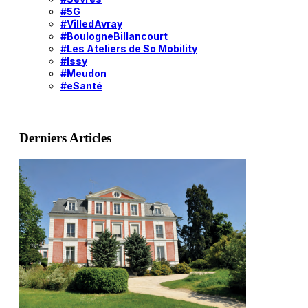
#5G
#VilledAvray
#BoulogneBillancourt
#Les Ateliers de So Mobility
#Issy
#Meudon
#eSanté
Derniers Articles