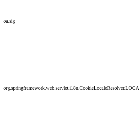
oa.sig
org.springframework.web.servlet.i18n.CookieLocaleResolver.LOC