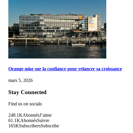
Orange mise sur la confiance pour relancer sa croissance
mars 5, 2026
Stay Connected
Find us on socials
248.1K
Abonnés
J’aime
61.1K
Abonnés
Suivre
165K
Subscribers
Subscribe