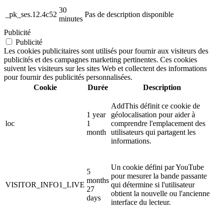
30
_pk_ses.12.4c52
Pas de description disponible
minutes
Publicité
Publicité
Les cookies publicitaires sont utilisés pour fournir aux visiteurs des
publicités et des campagnes marketing pertinentes. Ces cookies
suivent les visiteurs sur les sites Web et collectent des informations
pour fournir des publicités personnalisées.
Cookie
Durée
Description
AddThis définit ce cookie de
1 year
géolocalisation pour aider à
loc
1
comprendre l'emplacement des
month
utilisateurs qui partagent les
informations.
Un cookie défini par YouTube
5
pour mesurer la bande passante
months
VISITOR_INFO1_LIVE
qui détermine si l'utilisateur
27
obtient la nouvelle ou l'ancienne
days
interface du lecteur.