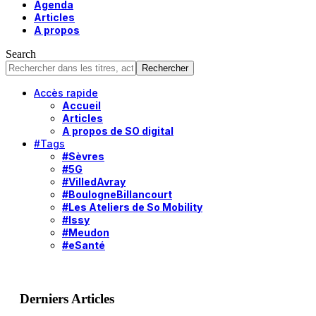
Agenda
Articles
A propos
Search
Accès rapide
Accueil
Articles
A propos de SO digital
#Tags
#Sèvres
#5G
#VilledAvray
#BoulogneBillancourt
#Les Ateliers de So Mobility
#Issy
#Meudon
#eSanté
Derniers Articles