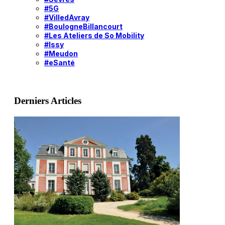
#5G
#VilledAvray
#BoulogneBillancourt
#Les Ateliers de So Mobility
#Issy
#Meudon
#eSanté
Derniers Articles