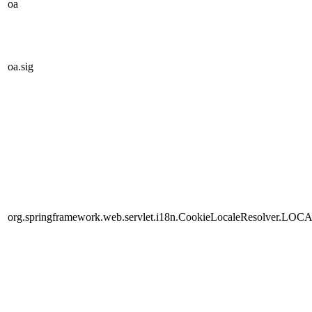
oa
oa.sig
org.springframework.web.servlet.i18n.CookieLocaleResolver.LOC