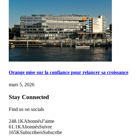
Orange mise sur la confiance pour relancer sa croissance
mars 5, 2026
Stay Connected
Find us on socials
248.1K
Abonnés
J’aime
61.1K
Abonnés
Suivre
165K
Subscribers
Subscribe