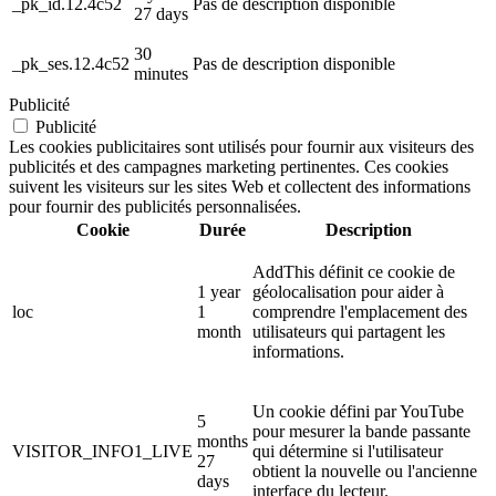
_pk_id.12.4c52
Pas de description disponible
27 days
30
_pk_ses.12.4c52
Pas de description disponible
minutes
Publicité
Publicité
Les cookies publicitaires sont utilisés pour fournir aux visiteurs des
publicités et des campagnes marketing pertinentes. Ces cookies
suivent les visiteurs sur les sites Web et collectent des informations
pour fournir des publicités personnalisées.
Cookie
Durée
Description
AddThis définit ce cookie de
1 year
géolocalisation pour aider à
loc
1
comprendre l'emplacement des
month
utilisateurs qui partagent les
informations.
Un cookie défini par YouTube
5
pour mesurer la bande passante
months
VISITOR_INFO1_LIVE
qui détermine si l'utilisateur
27
obtient la nouvelle ou l'ancienne
days
interface du lecteur.