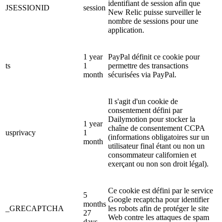
identifiant de session afin que
JSESSIONID
session
New Relic puisse surveiller le
nombre de sessions pour une
application.
1 year
PayPal définit ce cookie pour
ts
1
permettre des transactions
month
sécurisées via PayPal.
Il s'agit d'un cookie de
consentement défini par
Dailymotion pour stocker la
1 year
chaîne de consentement CCPA
usprivacy
1
(informations obligatoires sur un
month
utilisateur final étant ou non un
consommateur californien et
exerçant ou non son droit légal).
Ce cookie est défini par le service
5
Google recaptcha pour identifier
months
_GRECAPTCHA
les robots afin de protéger le site
27
Web contre les attaques de spam
days