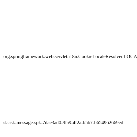
org.springframework.web.servlet.i18n.CookieLocaleResolver.LOC
slaask-message-spk-7dae3ad0-9fa9-4f2a-b5b7-b654962669ed