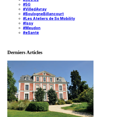
#5G
#VilledAvray
#BoulogneBillancourt
#Les Ateliers de So Mobility
#Issy
#Meudon
#eSanté
Derniers Articles