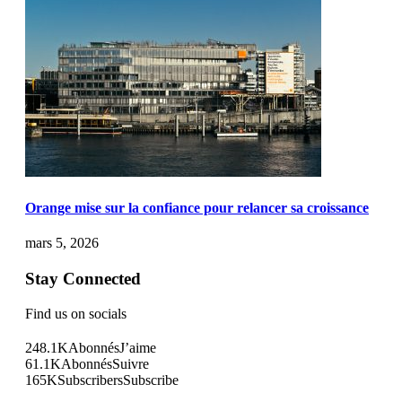
Orange mise sur la confiance pour relancer sa croissance
mars 5, 2026
Stay Connected
Find us on socials
248.1K
Abonnés
J’aime
61.1K
Abonnés
Suivre
165K
Subscribers
Subscribe