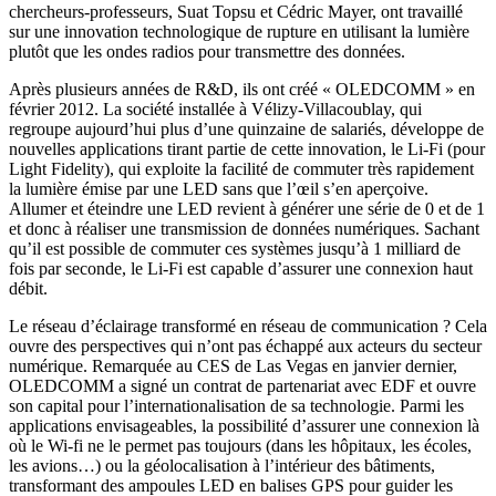
chercheurs-professeurs, Suat Topsu et Cédric Mayer, ont travaillé
sur une innovation technologique de rupture en utilisant la lumière
plutôt que les ondes radios pour transmettre des données.
Après plusieurs années de R&D, ils ont créé « OLEDCOMM » en
février 2012. La société installée à Vélizy-Villacoublay, qui
regroupe aujourd’hui plus d’une quinzaine de salariés, développe de
nouvelles applications tirant partie de cette innovation, le Li-Fi (pour
Light Fidelity), qui exploite la facilité de commuter très rapidement
la lumière émise par une LED sans que l’œil s’en aperçoive.
Allumer et éteindre une LED revient à générer une série de 0 et de 1
et donc à réaliser une transmission de données numériques. Sachant
qu’il est possible de commuter ces systèmes jusqu’à 1 milliard de
fois par seconde, le Li-Fi est capable d’assurer une connexion haut
débit.
Le réseau d’éclairage transformé en réseau de communication ? Cela
ouvre des perspectives qui n’ont pas échappé aux acteurs du secteur
numérique. Remarquée au CES de Las Vegas en janvier dernier,
OLEDCOMM a signé un contrat de partenariat avec EDF et ouvre
son capital pour l’internationalisation de sa technologie. Parmi les
applications envisageables, la possibilité d’assurer une connexion là
où le Wi-fi ne le permet pas toujours (dans les hôpitaux, les écoles,
les avions…) ou la géolocalisation à l’intérieur des bâtiments,
transformant des ampoules LED en balises GPS pour guider les