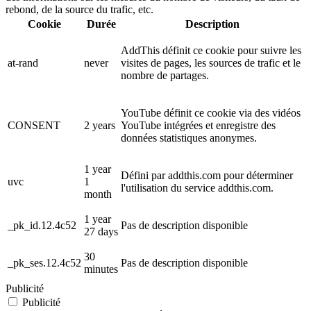
rebond, de la source du trafic, etc.
Cookie
Durée
Description
AddThis définit ce cookie pour suivre les
at-rand
never
visites de pages, les sources de trafic et le
nombre de partages.
YouTube définit ce cookie via des vidéos
CONSENT
2 years
YouTube intégrées et enregistre des
données statistiques anonymes.
1 year
Défini par addthis.com pour déterminer
uvc
1
l'utilisation du service addthis.com.
month
1 year
_pk_id.12.4c52
Pas de description disponible
27 days
30
_pk_ses.12.4c52
Pas de description disponible
minutes
Publicité
Publicité