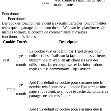
Web contre les attaques de spam
days
malveillantes.
Fonctionnel
Fonctionnel
Les cookies fonctionnels aident à exécuter certaines fonctionnalités
telles que le partage du contenu du site Web sur les plateformes de
médias sociaux, la collecte de commentaires et d'autres
fonctionnalités tierces.
Cookie
Durée
Description
Le cookie v1st est défini par TripAdvisor pour
1 year
collecter des détails sur la façon dont les visiteurs
v1st
1
utilisent le site Web, en affichant les avis des
month
utilisateurs, les récompenses et les informations
reçues sur la communauté TripAdvisor.
AddThis définit ce cookie pour s'assurer que le
1 year
nombre mis à jour est vu lorsque l'on partage une
__atuvc
1
page et y revient, avant que le cache du nombre de
month
partages ne soit mis à jour.
AddThis définit ce cookie pour s'assurer que le