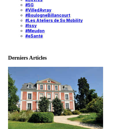
#5G
#VilledAvray
#BoulogneBillancourt
#Les Ateliers de So Mobility
#Issy
#Meudon
#eSanté
Derniers Articles