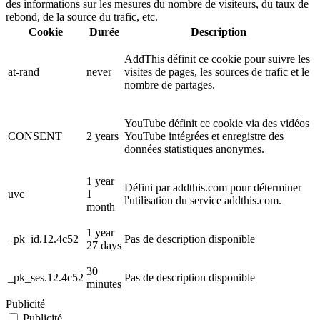
des informations sur les mesures du nombre de visiteurs, du taux de
rebond, de la source du trafic, etc.
Cookie
Durée
Description
AddThis définit ce cookie pour suivre les
at-rand
never
visites de pages, les sources de trafic et le
nombre de partages.
YouTube définit ce cookie via des vidéos
CONSENT
2 years
YouTube intégrées et enregistre des
données statistiques anonymes.
1 year
Défini par addthis.com pour déterminer
uvc
1
l'utilisation du service addthis.com.
month
1 year
_pk_id.12.4c52
Pas de description disponible
27 days
30
_pk_ses.12.4c52
Pas de description disponible
minutes
Publicité
Publicité