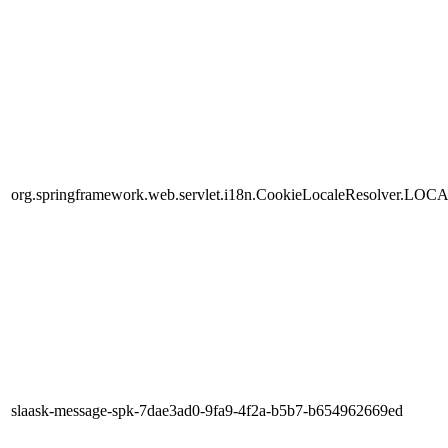
org.springframework.web.servlet.i18n.CookieLocaleResolver.LOC
slaask-message-spk-7dae3ad0-9fa9-4f2a-b5b7-b654962669ed