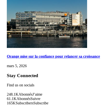
Orange mise sur la confiance pour relancer sa croissance
mars 5, 2026
Stay Connected
Find us on socials
248.1K
Abonnés
J’aime
61.1K
Abonnés
Suivre
165K
Subscribers
Subscribe