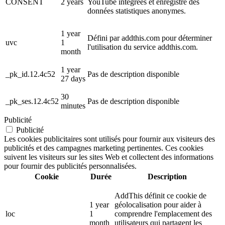
CONSENT
2 years
YouTube intégrées et enregistre des
données statistiques anonymes.
1 year
Défini par addthis.com pour déterminer
uvc
1
l'utilisation du service addthis.com.
month
1 year
_pk_id.12.4c52
Pas de description disponible
27 days
30
_pk_ses.12.4c52
Pas de description disponible
minutes
Publicité
Publicité
Les cookies publicitaires sont utilisés pour fournir aux visiteurs des
publicités et des campagnes marketing pertinentes. Ces cookies
suivent les visiteurs sur les sites Web et collectent des informations
pour fournir des publicités personnalisées.
Cookie
Durée
Description
AddThis définit ce cookie de
1 year
géolocalisation pour aider à
loc
1
comprendre l'emplacement des
month
utilisateurs qui partagent les