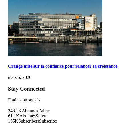
Orange mise sur la confiance pour relancer sa croissance
mars 5, 2026
Stay Connected
Find us on socials
248.1K
Abonnés
J’aime
61.1K
Abonnés
Suivre
165K
Subscribers
Subscribe