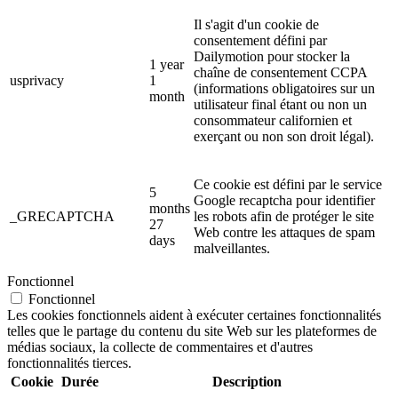
Il s'agit d'un cookie de
consentement défini par
Dailymotion pour stocker la
1 year
chaîne de consentement CCPA
usprivacy
1
(informations obligatoires sur un
month
utilisateur final étant ou non un
consommateur californien et
exerçant ou non son droit légal).
Ce cookie est défini par le service
5
Google recaptcha pour identifier
months
_GRECAPTCHA
les robots afin de protéger le site
27
Web contre les attaques de spam
days
malveillantes.
Fonctionnel
Fonctionnel
Les cookies fonctionnels aident à exécuter certaines fonctionnalités
telles que le partage du contenu du site Web sur les plateformes de
médias sociaux, la collecte de commentaires et d'autres
fonctionnalités tierces.
Cookie
Durée
Description