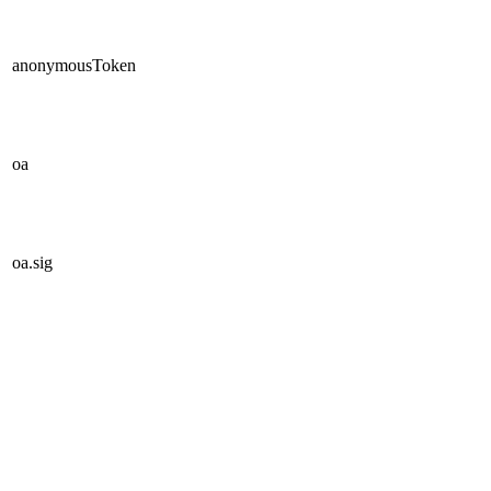
anonymousToken
oa
oa.sig