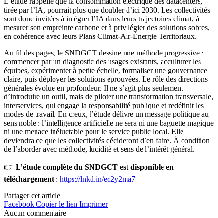
L’étude rappelle que la consommation électrique des datacenters,
tirée par l’IA, pourrait plus que doubler d’ici 2030. Les collectivités
sont donc invitées à intégrer l’IA dans leurs trajectoires climat, à
mesurer son empreinte carbone et à privilégier des solutions sobres,
en cohérence avec leurs Plans Climat-Air-Énergie Territoriaux.
Au fil des pages, le SNDGCT dessine une méthode progressive :
commencer par un diagnostic des usages existants, acculturer les
équipes, expérimenter à petite échelle, formaliser une gouvernance
claire, puis déployer les solutions éprouvées. Le rôle des directions
générales évolue en profondeur. Il ne s’agit plus seulement
d’introduire un outil, mais de piloter une transformation transversale,
interservices, qui engage la responsabilité publique et redéfinit les
modes de travail. En creux, l’étude délivre un message politique au
sens noble : l’intelligence artificielle ne sera ni une baguette magique
ni une menace inéluctable pour le service public local. Elle
deviendra ce que les collectivités décideront d’en faire. À condition
de l’aborder avec méthode, lucidité et sens de l’intérêt général.
👉
L’étude complète du SNDGCT est disponible en
téléchargement
:
https://lnkd.in/ec2y2ma7
Partager cet article
Facebook
Copier le lien
Imprimer
Aucun commentaire