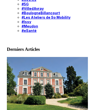
#5G
#VilledAvray
#BoulogneBillancourt
#Les Ateliers de So Mobility
#Issy
#Meudon
#eSanté
Derniers Articles