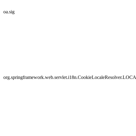
oa.sig
org.springframework.web.servlet.i18n.CookieLocaleResolver.LOC