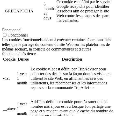
Ce cookie est défini par le service
5
Google recaptcha pour identifier
months
_GRECAPTCHA
les robots afin de protéger le site
27
Web contre les attaques de spam
days
malveillantes.
Fonctionnel
Fonctionnel
Les cookies fonctionnels aident à exécuter certaines fonctionnalités
telles que le partage du contenu du site Web sur les plateformes de
médias sociaux, la collecte de commentaires et d'autres
fonctionnalités tierces.
Cookie
Durée
Description
Le cookie v1st est défini par TripAdvisor pour
1 year
collecter des détails sur la façon dont les visiteurs
v1st
1
utilisent le site Web, en affichant les avis des
month
utilisateurs, les récompenses et les informations
reçues sur la communauté TripAdvisor.
AddThis définit ce cookie pour s'assurer que le
1 year
nombre mis à jour est vu lorsque l'on partage une
__atuvc
1
page et y revient, avant que le cache du nombre de
month
partages ne soit mis à jour.