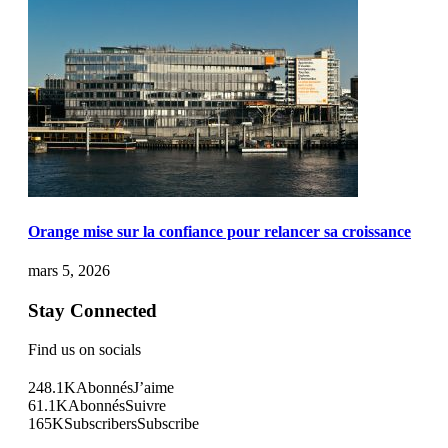
Orange mise sur la confiance pour relancer sa croissance
mars 5, 2026
Stay Connected
Find us on socials
248.1K
Abonnés
J’aime
61.1K
Abonnés
Suivre
165K
Subscribers
Subscribe