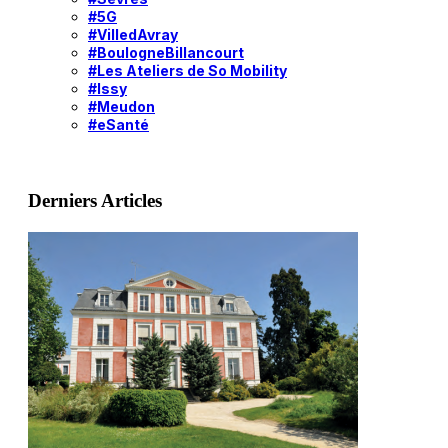
#5G
#VilledAvray
#BoulogneBillancourt
#Les Ateliers de So Mobility
#Issy
#Meudon
#eSanté
Derniers Articles