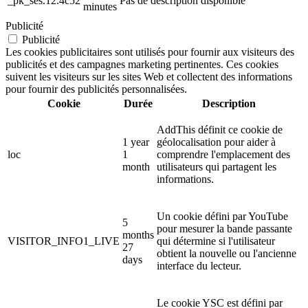
_pk_ses.12.4c52
Pas de description disponible
minutes
Publicité
Publicité
Les cookies publicitaires sont utilisés pour fournir aux visiteurs des
publicités et des campagnes marketing pertinentes. Ces cookies
suivent les visiteurs sur les sites Web et collectent des informations
pour fournir des publicités personnalisées.
Cookie
Durée
Description
AddThis définit ce cookie de
1 year
géolocalisation pour aider à
loc
1
comprendre l'emplacement des
month
utilisateurs qui partagent les
informations.
Un cookie défini par YouTube
5
pour mesurer la bande passante
months
VISITOR_INFO1_LIVE
qui détermine si l'utilisateur
27
obtient la nouvelle ou l'ancienne
days
interface du lecteur.
Le cookie YSC est défini par