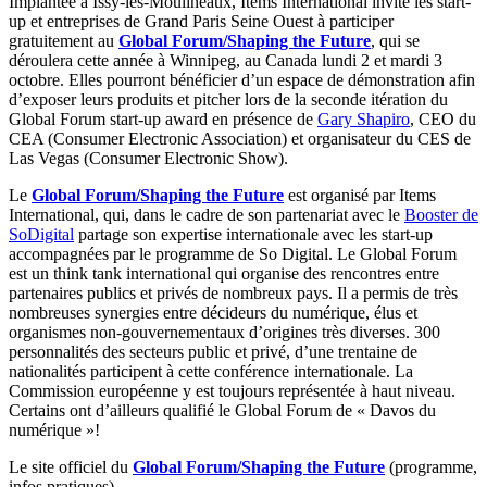
Implantée à Issy-les-Moulineaux, Items International invite les start-
up et entreprises de Grand Paris Seine Ouest à participer
gratuitement au
Global Forum/Shaping the Future
, qui se
déroulera cette année à Winnipeg, au Canada lundi 2 et mardi 3
octobre. Elles pourront bénéficier d’un espace de démonstration afin
d’exposer leurs produits et pitcher lors de la seconde itération du
Global Forum start-up award en présence de
Gary Shapiro
, CEO du
CEA (Consumer Electronic Association) et organisateur du CES de
Las Vegas (Consumer Electronic Show).
Le
Global Forum/Shaping the Future
est organisé par Items
International, qui, dans le cadre de son partenariat avec le
Booster de
SoDigital
partage son expertise internationale avec les start-up
accompagnées par le programme de So Digital. Le Global Forum
est un think tank international qui organise des rencontres entre
partenaires publics et privés de nombreux pays. Il a permis de très
nombreuses synergies entre décideurs du numérique, élus et
organismes non-gouvernementaux d’origines très diverses. 300
personnalités des secteurs public et privé, d’une trentaine de
nationalités participent à cette conférence internationale. La
Commission européenne y est toujours représentée à haut niveau.
Certains ont d’ailleurs qualifié le Global Forum de « Davos du
numérique »!
Le site officiel du
Global Forum/Shaping the Future
(programme,
infos pratiques)