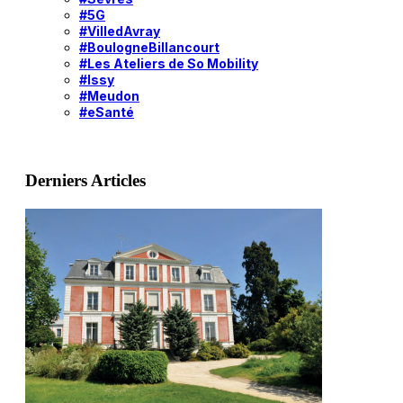
#5G
#VilledAvray
#BoulogneBillancourt
#Les Ateliers de So Mobility
#Issy
#Meudon
#eSanté
Derniers Articles