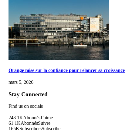
Orange mise sur la confiance pour relancer sa croissance
mars 5, 2026
Stay Connected
Find us on socials
248.1K
Abonnés
J’aime
61.1K
Abonnés
Suivre
165K
Subscribers
Subscribe