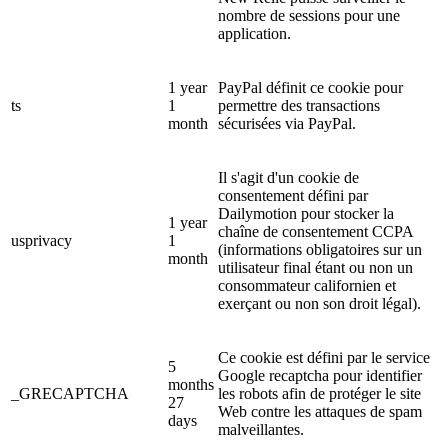
nombre de sessions pour une
application.
1 year
PayPal définit ce cookie pour
ts
1
permettre des transactions
month
sécurisées via PayPal.
Il s'agit d'un cookie de
consentement défini par
Dailymotion pour stocker la
1 year
chaîne de consentement CCPA
usprivacy
1
(informations obligatoires sur un
month
utilisateur final étant ou non un
consommateur californien et
exerçant ou non son droit légal).
Ce cookie est défini par le service
5
Google recaptcha pour identifier
months
_GRECAPTCHA
les robots afin de protéger le site
27
Web contre les attaques de spam
days
malveillantes.