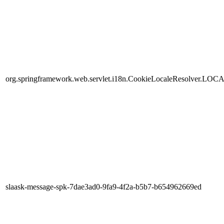
org.springframework.web.servlet.i18n.CookieLocaleResolver.LOC
slaask-message-spk-7dae3ad0-9fa9-4f2a-b5b7-b654962669ed