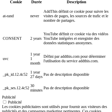
Cookie
Durée
Description
AddThis définit ce cookie pour suivre les
at-rand
never
visites de pages, les sources de trafic et le
nombre de partages.
YouTube définit ce cookie via des vidéos
CONSENT
2 years
YouTube intégrées et enregistre des
données statistiques anonymes.
1 year
Défini par addthis.com pour déterminer
uvc
1
l'utilisation du service addthis.com.
month
1 year
_pk_id.12.4c52
Pas de description disponible
27 days
30
_pk_ses.12.4c52
Pas de description disponible
minutes
Publicité
Publicité
Les cookies publicitaires sont utilisés pour fournir aux visiteurs des
publicités et des campagnes marketing pertinentes. Ces cookies