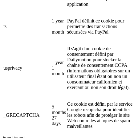
application.
1 year
PayPal définit ce cookie pour
ts
1
permettre des transactions
month
sécurisées via PayPal.
Il s'agit d'un cookie de
consentement défini par
Dailymotion pour stocker la
1 year
chaîne de consentement CCPA
usprivacy
1
(informations obligatoires sur un
month
utilisateur final étant ou non un
consommateur californien et
exerçant ou non son droit légal).
Ce cookie est défini par le service
5
Google recaptcha pour identifier
months
_GRECAPTCHA
les robots afin de protéger le site
27
Web contre les attaques de spam
days
malveillantes.
Fonctionnel