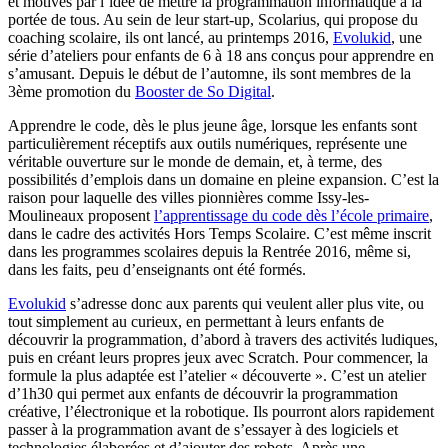
et motivés par l’idée de mettre la programmation informatique à la
portée de tous. Au sein de leur start-up, Scolarius, qui propose du
coaching scolaire, ils ont lancé, au printemps 2016,
Evolukid
, une
série d’ateliers pour enfants de 6 à 18 ans conçus pour apprendre en
s’amusant. Depuis le début de l’automne, ils sont membres de la
3ème promotion du
Booster de So Digital
.
Apprendre le code, dès le plus jeune âge, lorsque les enfants sont
particulièrement réceptifs aux outils numériques, représente une
véritable ouverture sur le monde de demain, et, à terme, des
possibilités d’emplois dans un domaine en pleine expansion. C’est la
raison pour laquelle des villes pionnières comme Issy-les-
Moulineaux proposent
l’apprentissage du code dès l’école primaire
,
dans le cadre des activités Hors Temps Scolaire. C’est même inscrit
dans les programmes scolaires depuis la Rentrée 2016, même si,
dans les faits, peu d’enseignants ont été formés.
Evolukid
s’adresse donc aux parents qui veulent aller plus vite, ou
tout simplement au curieux, en permettant à leurs enfants de
découvrir la programmation, d’abord à travers des activités ludiques,
puis en créant leurs propres jeux avec Scratch. Pour commencer, la
formule la plus adaptée est l’atelier « découverte ». C’est un atelier
d’1h30 qui permet aux enfants de découvrir la programmation
créative, l’électronique et la robotique. Ils pourront alors rapidement
passer à la programmation avant de s’essayer à des logiciels et
technologies élaborées et d’ajouter des robots. Après une