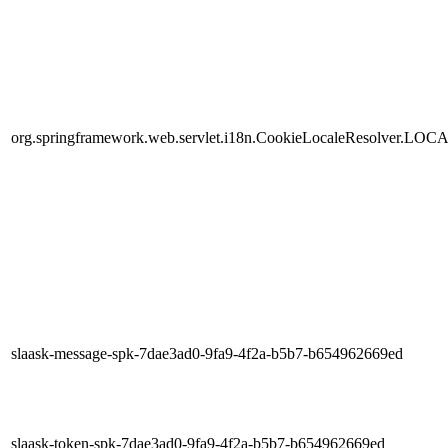
org.springframework.web.servlet.i18n.CookieLocaleResolver.LOC
slaask-message-spk-7dae3ad0-9fa9-4f2a-b5b7-b654962669ed
slaask-token-spk-7dae3ad0-9fa9-4f2a-b5b7-b654962669ed