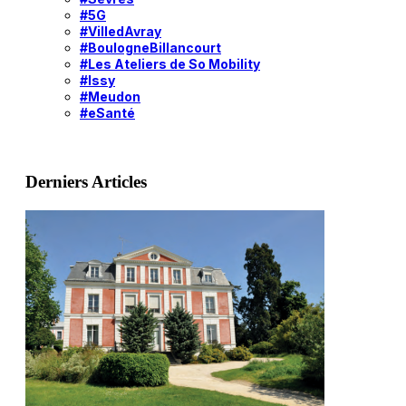
#5G
#VilledAvray
#BoulogneBillancourt
#Les Ateliers de So Mobility
#Issy
#Meudon
#eSanté
Derniers Articles