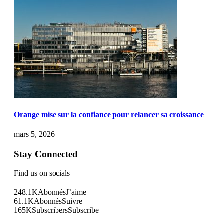
Orange mise sur la confiance pour relancer sa croissance
mars 5, 2026
Stay Connected
Find us on socials
248.1K
Abonnés
J’aime
61.1K
Abonnés
Suivre
165K
Subscribers
Subscribe