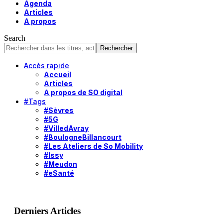
Agenda
Articles
A propos
Search
Accès rapide
Accueil
Articles
A propos de SO digital
#Tags
#Sèvres
#5G
#VilledAvray
#BoulogneBillancourt
#Les Ateliers de So Mobility
#Issy
#Meudon
#eSanté
Derniers Articles