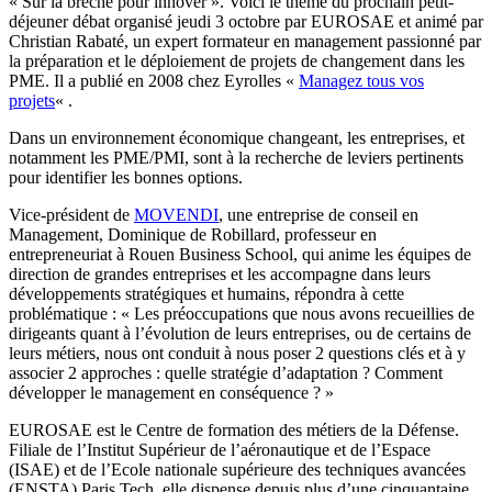
« Sur la brèche pour innover ». Voici le thème du prochain petit-
déjeuner débat organisé jeudi 3 octobre par EUROSAE et animé par
Christian Rabaté, un expert formateur en management passionné par
la préparation et le déploiement de projets de changement dans les
PME. Il a publié en 2008 chez Eyrolles «
Managez tous vos
projets
« .
Dans un environnement économique changeant, les entreprises, et
notamment les PME/PMI, sont à la recherche de leviers pertinents
pour identifier les bonnes options.
Vice-président de
MOVENDI
, une entreprise de conseil en
Management, Dominique de Robillard, professeur en
entrepreneuriat à Rouen Business School, qui anime les équipes de
direction de grandes entreprises et les accompagne dans leurs
développements stratégiques et humains, répondra à cette
problématique : « Les préoccupations que nous avons recueillies de
dirigeants quant à l’évolution de leurs entreprises, ou de certains de
leurs métiers, nous ont conduit à nous poser 2 questions clés et à y
associer 2 approches : quelle stratégie d’adaptation ? Comment
développer le management en conséquence ? »
EUROSAE est le Centre de formation des métiers de la Défense.
Filiale de l’Institut Supérieur de l’aéronautique et de l’Espace
(ISAE) et de l’Ecole nationale supérieure des techniques avancées
(ENSTA) Paris Tech, elle dispense depuis plus d’une cinquantaine