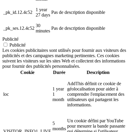
1 year
_pk_id.12.4c52
Pas de description disponible
27 days
30
_pk_ses.12.4c52
Pas de description disponible
minutes
Publicité
Publicité
Les cookies publicitaires sont utilisés pour fournir aux visiteurs des
publicités et des campagnes marketing pertinentes. Ces cookies
suivent les visiteurs sur les sites Web et collectent des informations
pour fournir des publicités personnalisées.
Cookie
Durée
Description
AddThis définit ce cookie de
1 year
géolocalisation pour aider à
loc
1
comprendre l'emplacement des
month
utilisateurs qui partagent les
informations.
Un cookie défini par YouTube
5
pour mesurer la bande passante
months
VISITOR_INFO1_LIVE
qui détermine si l'utilisateur