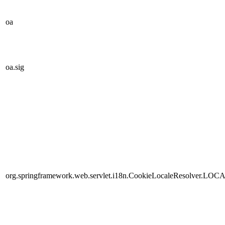
oa
oa.sig
org.springframework.web.servlet.i18n.CookieLocaleResolver.LOC