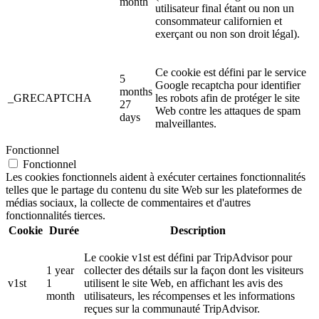
month
utilisateur final étant ou non un
consommateur californien et
exerçant ou non son droit légal).
Ce cookie est défini par le service
5
Google recaptcha pour identifier
months
_GRECAPTCHA
les robots afin de protéger le site
27
Web contre les attaques de spam
days
malveillantes.
Fonctionnel
Fonctionnel
Les cookies fonctionnels aident à exécuter certaines fonctionnalités
telles que le partage du contenu du site Web sur les plateformes de
médias sociaux, la collecte de commentaires et d'autres
fonctionnalités tierces.
Cookie
Durée
Description
Le cookie v1st est défini par TripAdvisor pour
1 year
collecter des détails sur la façon dont les visiteurs
v1st
1
utilisent le site Web, en affichant les avis des
month
utilisateurs, les récompenses et les informations
reçues sur la communauté TripAdvisor.