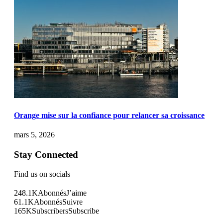
Orange mise sur la confiance pour relancer sa croissance
mars 5, 2026
Stay Connected
Find us on socials
248.1K
Abonnés
J’aime
61.1K
Abonnés
Suivre
165K
Subscribers
Subscribe