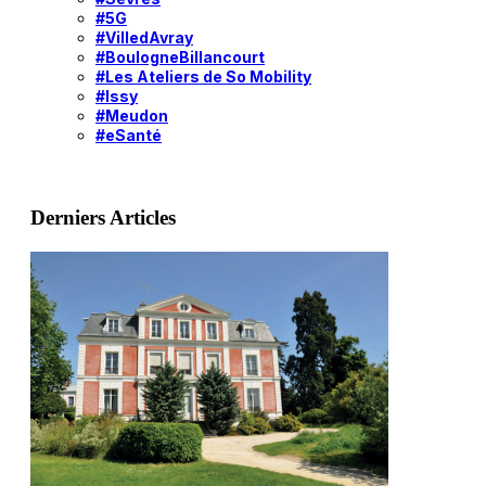
#5G
#VilledAvray
#BoulogneBillancourt
#Les Ateliers de So Mobility
#Issy
#Meudon
#eSanté
Derniers Articles