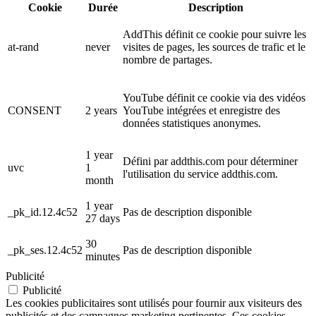
Cookie
Durée
Description
AddThis définit ce cookie pour suivre les
at-rand
never
visites de pages, les sources de trafic et le
nombre de partages.
YouTube définit ce cookie via des vidéos
CONSENT
2 years
YouTube intégrées et enregistre des
données statistiques anonymes.
1 year
Défini par addthis.com pour déterminer
uvc
1
l'utilisation du service addthis.com.
month
1 year
_pk_id.12.4c52
Pas de description disponible
27 days
30
_pk_ses.12.4c52
Pas de description disponible
minutes
Publicité
Publicité
Les cookies publicitaires sont utilisés pour fournir aux visiteurs des
publicités et des campagnes marketing pertinentes. Ces cookies