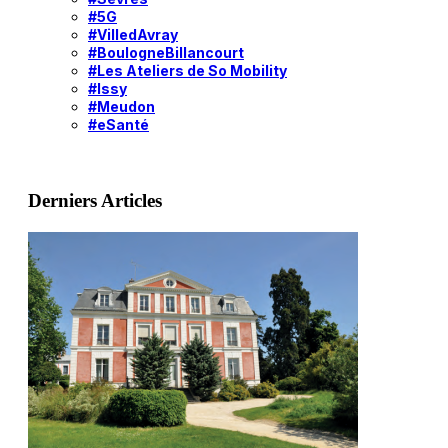
#5G
#VilledAvray
#BoulogneBillancourt
#Les Ateliers de So Mobility
#Issy
#Meudon
#eSanté
Derniers Articles