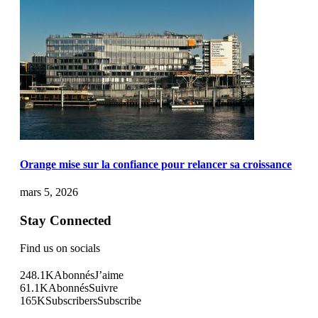
Orange mise sur la confiance pour relancer sa croissance
mars 5, 2026
Stay Connected
Find us on socials
248.1K
Abonnés
J’aime
61.1K
Abonnés
Suivre
165K
Subscribers
Subscribe