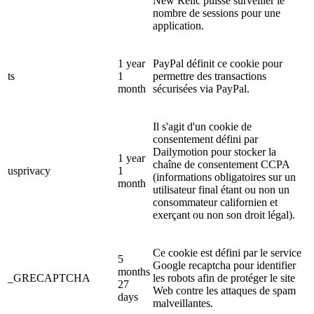
New Relic puisse surveiller le
nombre de sessions pour une
application.
1 year
PayPal définit ce cookie pour
ts
1
permettre des transactions
month
sécurisées via PayPal.
Il s'agit d'un cookie de
consentement défini par
Dailymotion pour stocker la
1 year
chaîne de consentement CCPA
usprivacy
1
(informations obligatoires sur un
month
utilisateur final étant ou non un
consommateur californien et
exerçant ou non son droit légal).
Ce cookie est défini par le service
5
Google recaptcha pour identifier
months
_GRECAPTCHA
les robots afin de protéger le site
27
Web contre les attaques de spam
days
malveillantes.