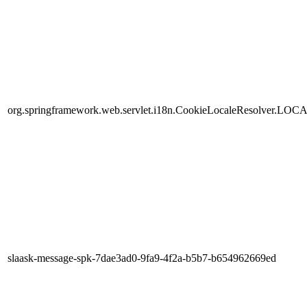
org.springframework.web.servlet.i18n.CookieLocaleResolver.LOC
slaask-message-spk-7dae3ad0-9fa9-4f2a-b5b7-b654962669ed