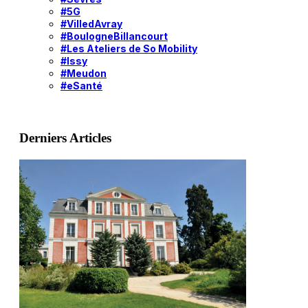
#5G
#VilledAvray
#BoulogneBillancourt
#Les Ateliers de So Mobility
#Issy
#Meudon
#eSanté
Derniers Articles