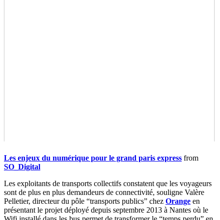
Les enjeux du numérique pour le grand paris express
from
SO_Digital
Les exploitants de transports collectifs constatent que les voyageurs
sont de plus en plus demandeurs de connectivité, souligne Valère
Pelletier, directeur du pôle “transports publics” chez
Orange
en
présentant le projet déployé depuis septembre 2013 à Nantes où le
Wifi installé dans les bus permet de transformer le “temps perdu” en