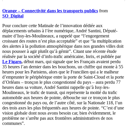
Orange – Connectivité dans les transports publics
from
SO_Digital
Pour conclure cette Matinale de l’innovation dédiée aux
déplacements urbains à l’ère numérique, André Santini, Député-
maire d’Issy-les-Moulineaux, a rappelé que “l’engorgement
croissant des routes n’est plus acceptable” et que “la multiplication
des alertes à la pollution atmosphérique dans nos grandes villes doit
nous pousser à agir plutôt qu’à gémir”. Citant une récente étude
réalisée par la société d’info-trafic américaine, Inrix, et publiée par
Le Figaro
,
début mars, qui signale que les Français avaient perdu
35 heures l’an dernier dans les bouchons, un chiffre qui monte à 55
heures pour les Parisiens, alors que le Francilien qui a le malheur
d’emprunter le périphérique entre la porte de Saint-Cloud et la porte
d’Orléans – tronçon le plus congestionné du pays – aura perdu 77
heures dans sa voiture, André Santini rappelle qu’à Issy-les-
Moulineaux, le trafic de transit, qui représente la moitié du trafic
automobile aux heures de pointe, débouche sur ce tronçon le plus
congestionné du pays ou, de l’autre côté, sur la Nationale 118, l’un
des trois axes les plus fréquentés aux heures de pointe. “C’est d’une
vision globale dont nous avons besoin car, bien évidemment, le
problème ne s’arrête pas aux frontières administratives de nos
communes”.