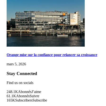
Orange mise sur la confiance pour relancer sa croissance
mars 5, 2026
Stay Connected
Find us on socials
248.1K
Abonnés
J’aime
61.1K
Abonnés
Suivre
165K
Subscribers
Subscribe