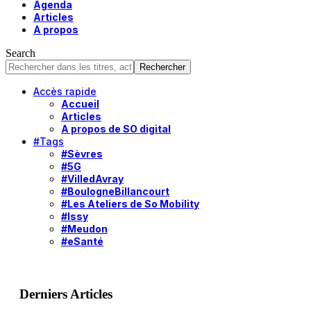
Agenda
Articles
A propos
Search
Accès rapide
Accueil
Articles
A propos de SO digital
#Tags
#Sèvres
#5G
#VilledAvray
#BoulogneBillancourt
#Les Ateliers de So Mobility
#Issy
#Meudon
#eSanté
Derniers Articles