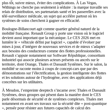
plus tôt, suivre mieux, éviter des complications. À Las Vegas,
Withings ne cherche pas seulement à séduire : la marque travaille ses
relais de distribution, ses partenariats santé et les passerelles avec la
télé-surveillance médicale, un sujet qui accélère partout où les
systèmes de soins cherchent à gagner en efficacité.
Boulogne-Billancourt agit comme quartier général naturel de la
mobilité française. Renault Group y porte une vision où le logiciel
devient aussi important que la mécanique. Le CES 2026 met en
lumière le « véhicule défini par logiciel », capable d’évoluer par
mises à jour, d’intégrer de nouveaux services et de mieux s’adapter
aux besoins des conducteurs comme des flottes professionnelles.
Renault s’appuie notamment sur Software République, consortium
industriel qui associe plusieurs acteurs présents ou ancrés sur le
territoire, dont Orange, Thales et Dassault Systèmes. Sur le salon, la
mobilité se raconte moins à coups de concept-cars que par des
démonstrations sur l’électrification, la gestion intelligente des flottes
et les solutions autour de l’hydrogène, avec des applications déjà
concrètes sur les utilitaires.
À Meudon, l’empreinte deeptech s’incarne avec Thales et Dassault
Systèmes, deux groupes qui pèsent dans la manière dont le CES
parle désormais de sécurité et de systèmes complexes. Thales met
notamment en avant ses travaux sur la sécurité dite « post-quantique
», pensée pour résister aux futures capacités de calcul des