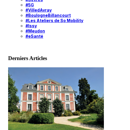
#5G
#VilledAvray
#BoulogneBillancourt
#Les Ateliers de So Mobility
#Issy
#Meudon
#eSanté
Derniers Articles