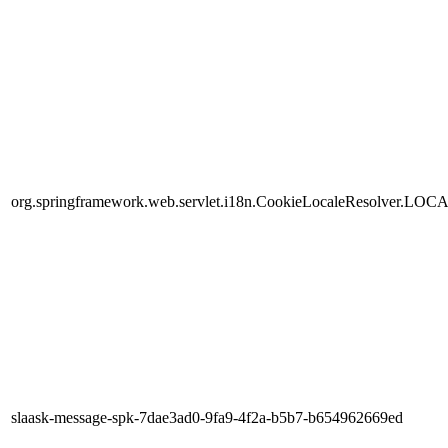
org.springframework.web.servlet.i18n.CookieLocaleResolver.LOC
slaask-message-spk-7dae3ad0-9fa9-4f2a-b5b7-b654962669ed