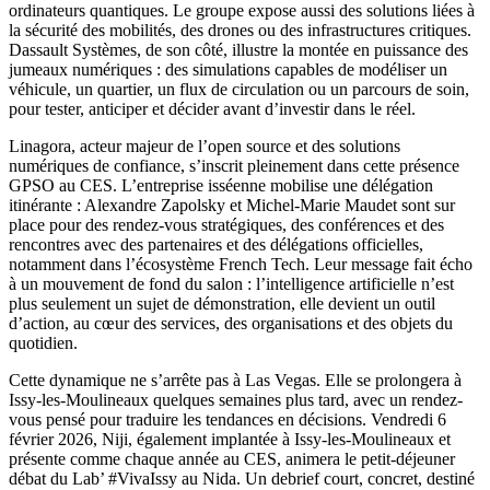
ordinateurs quantiques. Le groupe expose aussi des solutions liées à
la sécurité des mobilités, des drones ou des infrastructures critiques.
Dassault Systèmes, de son côté, illustre la montée en puissance des
jumeaux numériques : des simulations capables de modéliser un
véhicule, un quartier, un flux de circulation ou un parcours de soin,
pour tester, anticiper et décider avant d’investir dans le réel.
Linagora, acteur majeur de l’open source et des solutions
numériques de confiance, s’inscrit pleinement dans cette présence
GPSO au CES. L’entreprise isséenne mobilise une délégation
itinérante : Alexandre Zapolsky et Michel-Marie Maudet sont sur
place pour des rendez-vous stratégiques, des conférences et des
rencontres avec des partenaires et des délégations officielles,
notamment dans l’écosystème French Tech. Leur message fait écho
à un mouvement de fond du salon : l’intelligence artificielle n’est
plus seulement un sujet de démonstration, elle devient un outil
d’action, au cœur des services, des organisations et des objets du
quotidien.
Cette dynamique ne s’arrête pas à Las Vegas. Elle se prolongera à
Issy-les-Moulineaux quelques semaines plus tard, avec un rendez-
vous pensé pour traduire les tendances en décisions. Vendredi 6
février 2026, Niji, également implantée à Issy-les-Moulineaux et
présente comme chaque année au CES, animera le petit-déjeuner
débat du Lab’ #VivaIssy au Nida. Un debrief court, concret, destiné