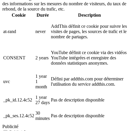
des informations sur les mesures du nombre de visiteurs, du taux de
rebond, de la source du trafic, etc.
Cookie
Durée
Description
AddThis définit ce cookie pour suivre les
at-rand
never
visites de pages, les sources de trafic et le
nombre de partages.
YouTube définit ce cookie via des vidéos
CONSENT
2 years
YouTube intégrées et enregistre des
données statistiques anonymes.
1 year
Défini par addthis.com pour déterminer
uvc
1
l'utilisation du service addthis.com.
month
1 year
_pk_id.12.4c52
Pas de description disponible
27 days
30
_pk_ses.12.4c52
Pas de description disponible
minutes
Publicité