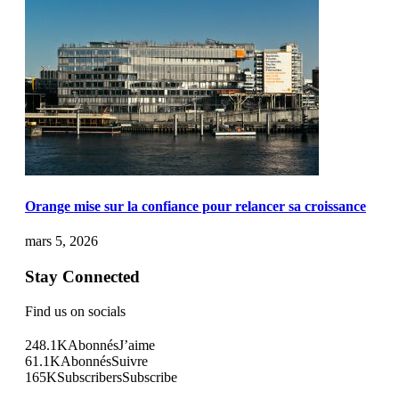
Orange mise sur la confiance pour relancer sa croissance
mars 5, 2026
Stay Connected
Find us on socials
248.1K
Abonnés
J’aime
61.1K
Abonnés
Suivre
165K
Subscribers
Subscribe