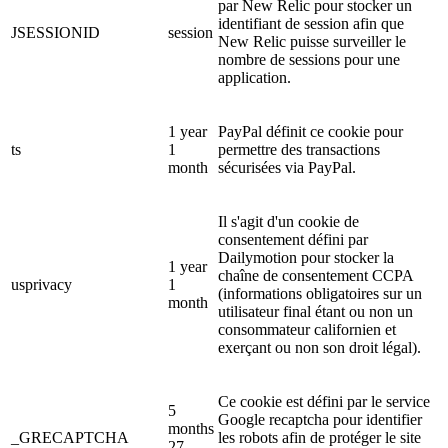
par New Relic pour stocker un
identifiant de session afin que
JSESSIONID
session
New Relic puisse surveiller le
nombre de sessions pour une
application.
1 year
PayPal définit ce cookie pour
ts
1
permettre des transactions
month
sécurisées via PayPal.
Il s'agit d'un cookie de
consentement défini par
Dailymotion pour stocker la
1 year
chaîne de consentement CCPA
usprivacy
1
(informations obligatoires sur un
month
utilisateur final étant ou non un
consommateur californien et
exerçant ou non son droit légal).
Ce cookie est défini par le service
5
Google recaptcha pour identifier
months
_GRECAPTCHA
les robots afin de protéger le site
27