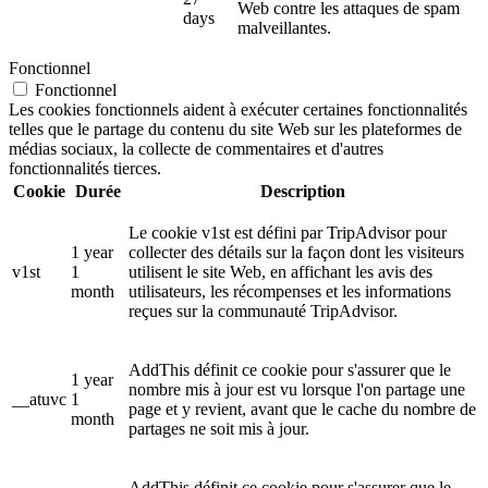
Web contre les attaques de spam
days
malveillantes.
Fonctionnel
Fonctionnel
Les cookies fonctionnels aident à exécuter certaines fonctionnalités
telles que le partage du contenu du site Web sur les plateformes de
médias sociaux, la collecte de commentaires et d'autres
fonctionnalités tierces.
Cookie
Durée
Description
Le cookie v1st est défini par TripAdvisor pour
1 year
collecter des détails sur la façon dont les visiteurs
v1st
1
utilisent le site Web, en affichant les avis des
month
utilisateurs, les récompenses et les informations
reçues sur la communauté TripAdvisor.
AddThis définit ce cookie pour s'assurer que le
1 year
nombre mis à jour est vu lorsque l'on partage une
__atuvc
1
page et y revient, avant que le cache du nombre de
month
partages ne soit mis à jour.
AddThis définit ce cookie pour s'assurer que le