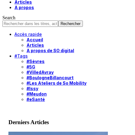
Articles
A propos
Search
Accès rapide
Accueil
Articles
A propos de SO digital
#Tags
#Sèvres
#5G
#VilledAvray
#BoulogneBillancourt
#Les Ateliers de So Mobility
#Issy
#Meudon
#eSanté
Derniers Articles