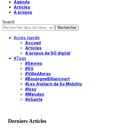
Agenda
Articles
A propos
Search
Accès rapide
Accueil
Articles
A propos de SO digital
#Tags
#Sèvres
#5G
#VilledAvray
#BoulogneBillancourt
#Les Ateliers de So Mobility
#Issy
#Meudon
#eSanté
Derniers Articles