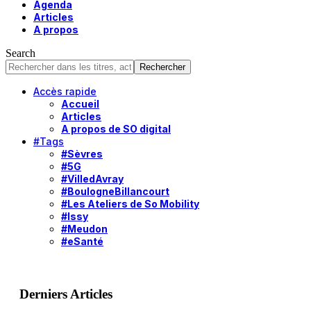
Agenda
Articles
A propos
Search
Accès rapide
Accueil
Articles
A propos de SO digital
#Tags
#Sèvres
#5G
#VilledAvray
#BoulogneBillancourt
#Les Ateliers de So Mobility
#Issy
#Meudon
#eSanté
Derniers Articles