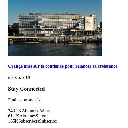
Orange mise sur la confiance pour relancer sa croissance
mars 5, 2026
Stay Connected
Find us on socials
248.1K
Abonnés
J’aime
61.1K
Abonnés
Suivre
165K
Subscribers
Subscribe