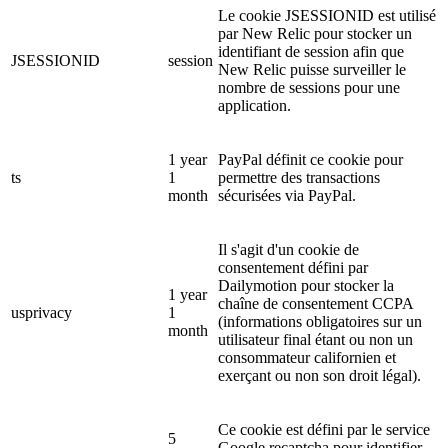
Le cookie JSESSIONID est utilisé
par New Relic pour stocker un
identifiant de session afin que
JSESSIONID
session
New Relic puisse surveiller le
nombre de sessions pour une
application.
1 year
PayPal définit ce cookie pour
ts
1
permettre des transactions
month
sécurisées via PayPal.
Il s'agit d'un cookie de
consentement défini par
Dailymotion pour stocker la
1 year
chaîne de consentement CCPA
usprivacy
1
(informations obligatoires sur un
month
utilisateur final étant ou non un
consommateur californien et
exerçant ou non son droit légal).
Ce cookie est défini par le service
5
Google recaptcha pour identifier