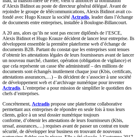
Iliad, la maison-mère de Free, vient d’annoncer la nomination
d’Alexis Bidinot au poste de directeur général délégué. Avant de
rejoindre le groupe de télécommunications, Alexis Bidinot avait co-
fondé avec Hugo Krauze la société
Actradis
, leader dans l’échange
de documents entre entreprises, installée à Boulogne-Billancourt.
A 20 ans, alors qu’ils ne sont pas encore diplômés de l’ESCE,
Alexis Bidinot et Hugo Krauze décident de lancer leur entreprise. Ils
développent ensemble la première plateforme web d’échange de
documents B2B. Partant du constat que les entreprises sont tenues
d’obtenir les attestations légales de leurs fournisseurs avant de lancer
un nouveau marché, chantier, opération (obligation de vigilance) et
que cela représente un casse tête administratif – des millions de
documents sont échangés inutilement chaque jour (Kbis, certificats,
attestations assurances,…) – ils décident de s’associer à une société
de développement web et d’archivage numérique pour inventer
Actradis
. L’entreprise a pour mission de simplifier le quotidien des
chefs d’entreprises.
Concrètement,
Actradis
propose une plateforme collaborative
permettant aux entreprises de répondre en seule fois à tous leurs
clients, grâce à un seul dossier numérique toujours
conforme, d’obtenir les attestations de leurs fournisseurs (Kbis,
urssaf, assurances,…) requises avant de passer un contrat en toute
sécurité, de développer leur business en trouvant de nouveaux
partenaires fiables sur le réseau. Elle a été classée, à l’automne 2017,