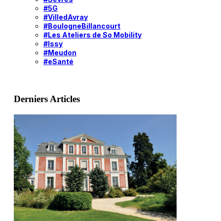
#5G
#VilledAvray
#BoulogneBillancourt
#Les Ateliers de So Mobility
#Issy
#Meudon
#eSanté
Derniers Articles