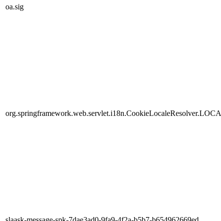
oa.sig
org.springframework.web.servlet.i18n.CookieLocaleResolver.LOC
slaask-message-spk-7dae3ad0-9fa9-4f2a-b5b7-b654962669ed